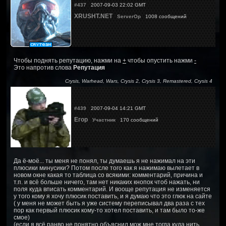
#437
2007-09-03 22:02 GMT
XRUSHT.NET
ServerOp
1008 сообщений
Чтобы поднять репутацию, нажми на
+
чтобы опустить нажми
-
Это напротив слова
Репутация
Crysis, Warhead, Wars, Crysis 2, Crysis 3, Remastered, Crysis 4
#439
2007-09-04 14:21 GMT
Егор
Участник
170 сообщений
Да ё-моё... ты меня не понял, ты думаешь я не нажимал на эти
плюсики минусики? Потом после того как я нажимаю вылетает в
новом окне какая то таблица со всякими: комментарий, причина и
т.п. и всё больше ничего, там нет никаких кнопок чтоб нажать, ни
поля куда вписать комментарий. И вооще репутация не изменяется
у того кому я хочу плюсик поставить, и я думаю что это глюк на сайте
( у меня не может быть я уже систему переписывал два раза с тех
пор как первый плюсик кому-то хотел поставить, и там было то-же
смое)
(если я всё ранво не понятно объяснил мож мне тогда куда нить