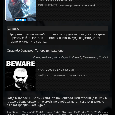
XRUSHT.NET
ServerOp
1008 сообщений
Цитата:
При регистрации мэйл-бот шлет ссылку для активации со старым
адресом сайта. Исправьте, мало ли, кто-нибудь не догадается
немного изменить ссылку.
Спасибо большое! Теперь исправлено.
Crysis, Warhead, Wars, Crysis 2, Crysis 3, Remastered, Crysis 4
#726
2007-09-17 23:43 GMT
wolfgram
Участник
921 сообщений
когда выбераешь белый стиль то на центральной странице в низу в
графе-общие сведения о crysis не отображаются ссылки,и заодно
падает фпс(причем бурно)
Intel Core 2 Duo E6600 3.0Ghz (Vcore 1.37); Gigabyte 965P-S3; 2*1Gb RAM Patriot
DDR2 870Mhz; ZOTAC GeForce 8800GTS/512Mb (775/1962/2200);HDD 1x Seagate