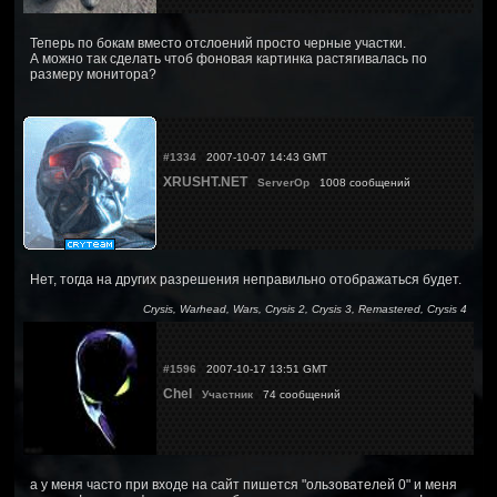
Теперь по бокам вместо отслоений просто черные участки.
А можно так сделать чтоб фоновая картинка растягивалась по
размеру монитора?
#1334
2007-10-07 14:43 GMT
XRUSHT.NET
ServerOp
1008 сообщений
Нет, тогда на других разрешения неправильно отображаться будет.
Crysis, Warhead, Wars, Crysis 2, Crysis 3, Remastered, Crysis 4
#1596
2007-10-17 13:51 GMT
Chel
Участник
74 сообщений
а у меня часто при входе на сайт пишется "ользователей 0" и меня