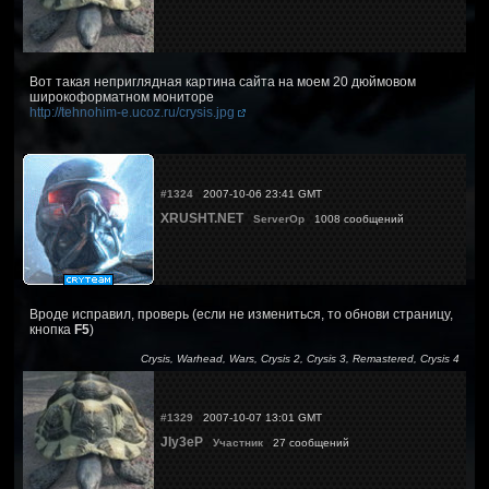
Вот такая неприглядная картина сайта на моем 20 дюймовом
широкоформатном мониторе
http://tehnohim-e.ucoz.ru/crysis.jpg
#1324
2007-10-06 23:41 GMT
XRUSHT.NET
ServerOp
1008 сообщений
Вроде исправил, проверь (если не измениться, то обнови страницу,
кнопка
F5
)
Crysis, Warhead, Wars, Crysis 2, Crysis 3, Remastered, Crysis 4
#1329
2007-10-07 13:01 GMT
JIy3eP
Участник
27 сообщений