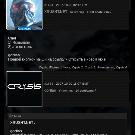
#1664
2007-10-20 02:15 GMT
XRUSHT.NET
ServerOp
1008 сообщений
Chel
1) Исправлю
2) это не глюк
gorilas
Правой кнопкой мыши на ссылку > Открыть в новом окне
Crysis, Warhead, Wars, Crysis 2, Crysis 3, Remastered, Crysis 4
#1665
2007-10-20 11:07 GMT
gorilas
Участник
14 сообщений
Цитата:
XRUSHT.NET :
gorilas