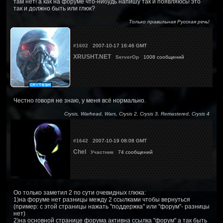
там нет! а как на форуме что-нибудь напишу так и появляюсь! это
так и должно быть или глюк?
Только правильная Русская речь!
#1602
2007-10-17 16:46 GMT
XRUSHT.NET
ServerOp
1008 сообщений
Честно говоря не знаю, у меня всё нормально.
Crysis, Warhead, Wars, Crysis 2, Crysis 3, Remastered, Crysis 4
#1642
2007-10-19 08:08 GMT
Chel
Участник
74 сообщений
Оо только заметил 2 по сути очевидных глюка:
1)на форуме нет разницы между 2 ссылками чтобы вернуться
(пример: с этой страницы нажать "поддержка" или "форум"- разницы
нет)
2)на основной странице форума активна ссылка "форум" а так быть