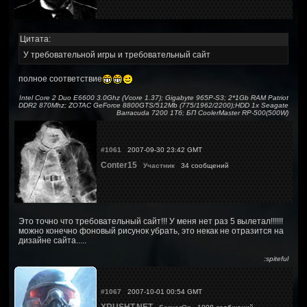
Цитата:
У требовательной игры и требовательный сайт
полное соответствие
Intel Core 2 Duo E6600 3.0Ghz (Vcore 1.37); Gigabyte 965P-S3; 2*1Gb RAM Patriot
DDR2 870Mhz; ZOTAC GeForce 8800GTS/512Mb (775/1962/2200);HDD 1x Seagate
Barracuda 7200 1Тб; БП CoolerMaster RP-500(500W)
#1061
2007-09-30 23:42 GMT
Conter15
Участник
34 сообщений
Это точно что требовательный сайт!!! У меня нет раз 5 вылетал!!!!!!
можно конечно фоновый рисунок убрать, это некак не отразится на
дизайне сайта.....
:spiteful
#1067
2007-10-01 00:54 GMT