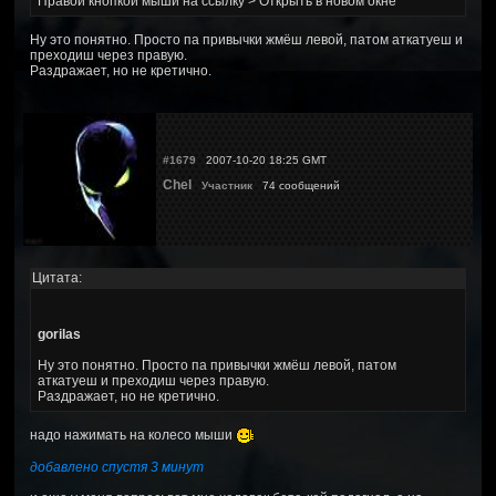
Правой кнопкой мыши на ссылку > Открыть в новом окне
Ну это понятно. Просто па привычки жмёш левой, патом аткатуеш и
преходиш через правую.
Раздражает, но не кретично.
#1679
2007-10-20 18:25 GMT
Chel
Участник
74 сообщений
Цитата:
gorilas
Ну это понятно. Просто па привычки жмёш левой, патом
аткатуеш и преходиш через правую.
Раздражает, но не кретично.
надо нажимать на колесо мыши
добавлено спустя 3 минут