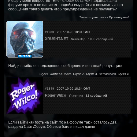
и еще у меня вопрос: вот мне человек бета-кей падагнал, а на
форуме про это не написал...надобы ему рейтинг повысить, а нет
сообщения то!что делать чтоб предупреждение не получить?
Только правильная Русская речь!
#1680
2007-10-20 18:31 GMT
XRUSHT.NET
ServerOp
1008 сообщений
Найди наиболее подходящее сообщение и повышай репутацию.
Crysis, Warhead, Wars, Crysis 2, Crysis 3, Remastered, Crysis 4
#1849
2007-10-26 18:34 GMT
Roger Wilco
Участник
82 сообщений
Если зайти как гость на сайт, то на форуме так и осталось два
раздела Сайт\Форум. Об этом баге я писал давно