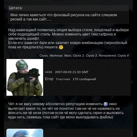
Цитата:
Мне лично кажеться что фоновый рисунок на сайте слишком
реский а так как сайт......
Над навигацией появилась опция выбора стиля, пощёлкай и выбери
себе подходящий стиль. Можно изменить цвет текста/фона и
увеличить шрифт.
Если кто заметит баги или захочет новую комбинацию (чернобелый
пока не предлагать) пишите.
Crysis, Warhead, Wars, Crysis 2, Crysis 3, Remastered, Crysis 4
#436
2007-09-03 21:33 GMT
Егор
Участник
170 сообщений
Чёт я не магу никому абсолютно репутацию изменить
окно
вылетает какое то, но чёт не понятно там ни чё не нажимать не
вписать ни чё незя (потом если чё могу сделать скрин и выложить
куда нить, скажишь тока сайт где моно выкладывать файлы)