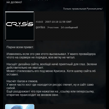
не должно!
Только правильная Русская речь!
#1643
2007-10-19 11:58 GMT
gorilas
Участник
14 сообщений
Парни всем привет.
Извиняюсь если это уже ктото высказывал. У маего провайдера
чтото на сервере не порядок, всю ветку не читал.
Насщёт дизайна сайта, вообщё ничё приятный для глаз. Зелени
действительно не хватает.
Может стилизовать его под меню Крисиса. Хотя шапку сайта яб
оставил.
Насчёт багов и глюков.
У меня часто хост где находится ресурс глючит, ну и сайт само
сабой.
Ещё раздражает что при нажатии на , ссылку или гиперссылку,
откритие праисходит не вновом окне.