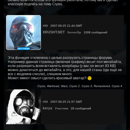
сильно хочется чтобы это функция работала, потому как я сделал
классную подпись на тему Crysis.
#88
2007-06-25 21:44 GMT
XRUSHT.NET
ServerOp
1008 сообщений
Эта функция отключена с целью разгрузить страницы форума.
Например данная страница (включая графику) весит пол мегабайта,
если разрешить всем вставлять юзербары (у вас он весит 83 KB)
можно докатиться до мегабайта, а это, для нашей станы (где ещё не
все с модемов слезли), слишком много.
Может имеет смысл сделать красивый аватар?
Crysis, Warhead, Wars, Crysis 2, Crysis 3, Remastered, Crysis 4
#89
2007-06-25 21:57 GMT
kerya
Участник
28 сообщений