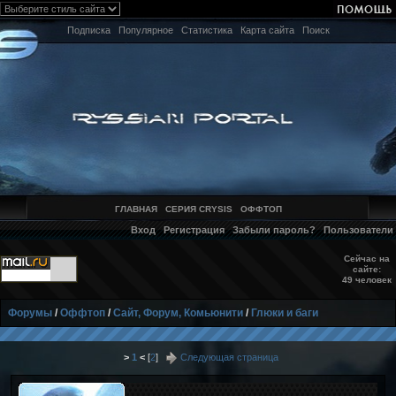
Подписка
Популярное
Статистика
Карта сайта
Поиск
ГЛАВНАЯ
СЕРИЯ CRYSIS
ОФФТОП
Вход
Регистрация
Забыли пароль?
Пользователи
Сейчас на
сайте:
49 человек
Форумы
/
Оффтоп
/
Сайт, Форум, Комьюнити
/
Глюки и баги
>
1
<
[
2
]
Следующая страница