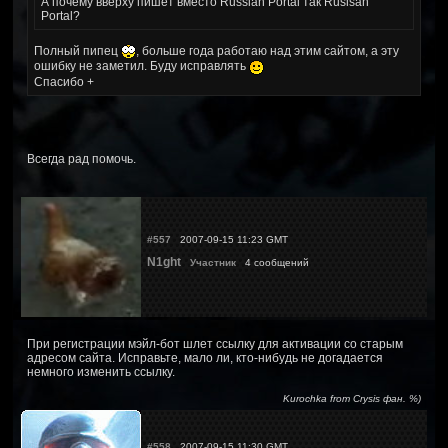
А почему вверху пишет вместо Russian Portal так Rusisan
Portal?
Полный пипец
, больше года работаю над этим сайтом, а эту
ошибку не заметил. Буду исправлять
Спасибо +
Всегда рад помочь.
#557
2007-09-15 11:23 GMT
N1ght
Участник
4 сообщений
При регистрации мэйл-бот шлет ссылку для активации со старым
адресом сайта. Исправьте, мало ли, кто-нибудь не догадается
немного изменить ссылку.
Kurochka from Crysis фан. %)
#558
2007-09-15 11:30 GMT