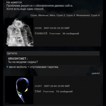
Не кажется.
Проблема решится с обновлением движка сайта.
Хотя есть ещё один способ.
Crysis, Warhead, Wars, Crysis 2, Crysis 3, Remastered, Crysis 4
#1156
2007-10-02 22:10 GMT
Conter15
Участник
34 сообщений
Цитата:
XRUSHT.NET :
Ты на модеме сидиш?
У меня мобила + спутниковая тарелка.
:spiteful
#1207
2007-10-04 13:09 GMT
Chel
Участник
74 сообщений