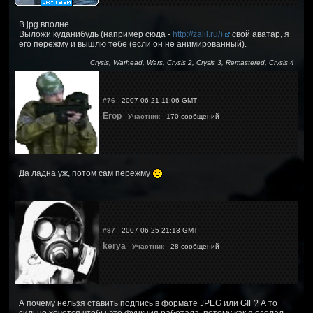
В jpg вполне.
Выложи куданибудь (например сюда -
http://zalil.ru/)
свой аватар, я
его пережму и вышлю тебе (если он не анимированный).
Crysis, Warhead, Wars, Crysis 2, Crysis 3, Remastered, Crysis 4
#76
2007-06-21 11:06 GMT
Егор
Участник
170 сообщений
Да ладна уж, потом сам пережму
#87
2007-06-25 21:13 GMT
kerya
Участник
28 сообщений
А почему нельзя ставить подпись в формате JPEG или GIF? А то