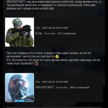
XRUSHT.NET, над красивом аватаром я работаю, когда время есть, а
так вообщем меня все устраивает и сайтик опупенный, пока ему
равных нет среди crysis-portal`ов))
#93
2007-06-26 06:35 GMT
Егор
Участник
170 сообщений
Про нет равных это точно, я видел тока один лучше, но он на
англиском, так что он не считается
P.S. Интересно тут ещё кто нить кроме меня сделает аватару, не на
тему игры Крайзис?
#94
2007-06-26 16:35 GMT
XRUSHT.NET
ServerOp
1008 сообщений