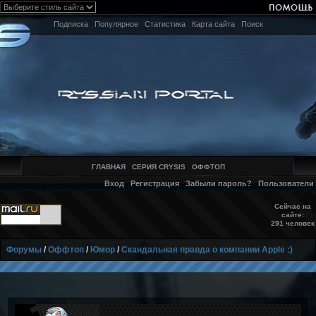
Подписка
Популярное
Статистика
Карта сайта
Поиск
ГЛАВНАЯ
СЕРИЯ CRYSIS
ОФФТОП
Вход
Регистрация
Забыли пароль?
Пользователи
Сейчас на
сайте:
291 человек
Форумы
/
Оффтоп
/
Юмор
/
Скандальная правда о компании Apple :)