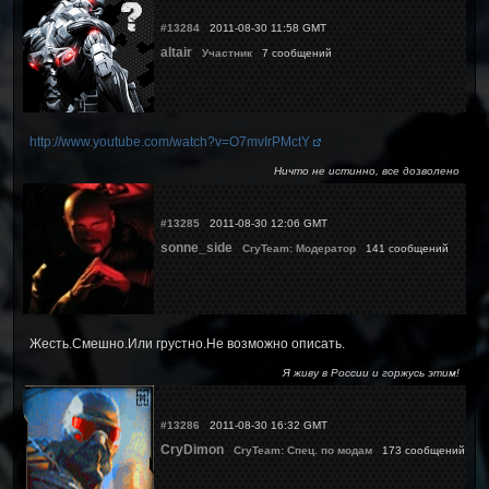
#13284
2011-08-30 11:58 GMT
altair
Участник
7 сообщений
http://www.youtube.com/watch?v=O7mvIrPMctY
Ничто не истинно, все дозволено
#13285
2011-08-30 12:06 GMT
sonne_side
CryTeam: Модератор
141 сообщений
Жесть.Смешно.Или грустно.Не возможно описать.
Я живу в России и горжусь этим!
#13286
2011-08-30 16:32 GMT
CryDimon
CryTeam: Спец. по модам
173 сообщений