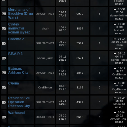
10:05
salafail
назад
Merchants of
05-31
03-22
22:00
Brooklyn (Drug
XRUSHT.NET
9970
4
07:41
demonichite
Wars)
назад
Crytek
07-31
07-29
11:39
выпустит
altair
3897
4
20:30
hrebet1
новый шутер
назад
Chrome 2
06-14
05-29
20:10
Jack
XRUSHT.NET
5589
4
15:03
Dann
назад
F.E.A.R 3
07-12
07-11
04:44
sonne_side
3574
4
15:16
sonne_sid
назад
Batman:
11-12
11-11
19:32
Arkham City
XRUSHT.NET
3842
4
23:08
CryDimon
назад
Слова
10-09
10-08
21:52
CryDimon
3162
5
15:25
CryDimon
назад
Resident Evil:
04-24
04-24
15:58
Operation
XRUSHT.NET
4377
5
14:42
Moool13
Raccoon City
назад
Warhound
06-04
05-29
15:52
XRUSHT.NET
5618
5
14:34
XRUSHT.NE
назад