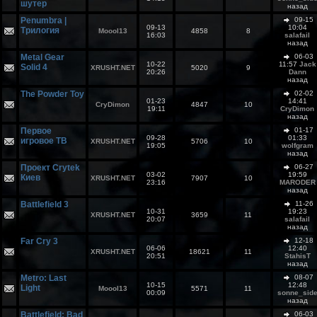
шутер
назад
Penumbra |
09-15
09-13
10:04
Tрилогия
Moool13
4858
8
16:03
salafail
назад
Metal Gear
06-03
10-22
11:57
Jack
Solid 4
XRUSHT.NET
5020
9
20:26
Dann
назад
The Powder Toy
02-02
01-23
14:41
CryDimon
4847
10
19:11
CryDimon
назад
Первое
01-17
09-28
01:33
игровое ТВ
XRUSHT.NET
5706
10
19:05
wolfgram
назад
Проект Crytek
06-27
03-02
19:59
Киев
XRUSHT.NET
7907
10
23:16
MARODER
назад
Battlefield 3
11-26
10-31
19:23
XRUSHT.NET
3659
11
20:07
salafail
назад
Far Cry 3
12-18
06-06
12:40
XRUSHT.NET
18621
11
20:51
StahisT
назад
Metro: Last
08-07
10-15
12:48
Light
Moool13
5571
11
00:09
sonne_sid
назад
Battlefield: Bad
06-03