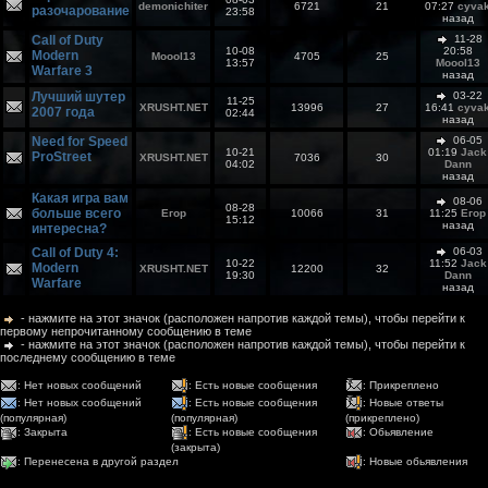
demonichiter
6721
21
07:27
cyva
разочарование
23:58
назад
Call of Duty
11-28
10-08
20:58
Modern
Moool13
4705
25
13:57
Moool13
Warfare 3
назад
Лучший шутер
03-22
11-25
XRUSHT.NET
13996
27
16:41
cyva
2007 года
02:44
назад
Need for Speed
06-05
10-21
01:19
Jack
ProStreet
XRUSHT.NET
7036
30
04:02
Dann
назад
Какая игра вам
08-06
08-28
больше всего
Егор
10066
31
11:25
Егор
15:12
назад
интересна?
Call of Duty 4:
06-03
10-22
11:52
Jack
Modern
XRUSHT.NET
12200
32
19:30
Dann
Warfare
назад
- нажмите на этот значок (расположен напротив каждой темы), чтобы перейти к
первому непрочитанному сообщению в теме
- нажмите на этот значок (расположен напротив каждой темы), чтобы перейти к
последнему сообщению в теме
: Нет новых сообщений
: Есть новые сообщения
: Прикреплено
: Нет новых сообщений
: Есть новые сообщения
: Новые ответы
(популярная)
(популярная)
(прикреплено)
: Закрыта
: Есть новые сообщения
: Обьявление
(закрыта)
: Перенесена в другой раздел
: Новые обьявления