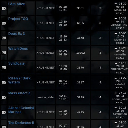
I Am Alive
03-30
03-28
09:38
XRUSHT.NET
3301
3
12:51
Moool13
назад
Project TGO
10-31
10-30
04:44
XRUSHT.NET
6625
3
05:40
XRUSHT.NE
назад
Deus Ex 3
10-05
11-26
13:55
XRUSHT.NET
4458
3
23:33
Moool13
назад
Watch Dogs
12-26
06-05
07:08
XRUSHT.NET
10702
3
08:49
tamerlin
назад
Syndicate
11-16
10-20
20:28
XRUSHT.NET
3870
4
11:49
XRUSHT.NE
назад
Risen 2: Dark
04-27
04-24
20:31
Waters
XRUSHT.NET
3317
4
15:37
salafail
назад
Mass effect 2
07-18
02-11
05:03
sonne_side
3729
4
16:01
sonne_sid
назад
Aliens: Colonial
10-18
10-18
16:36
Marines
XRUSHT.NET
4915
4
10:12
CryDimon
назад
The Darkness II
03-30
02-17
11:10
XRUSHT.NET
3576
4