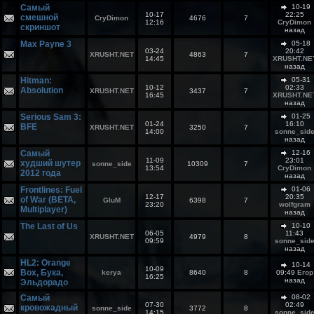
Самый
10-19
10-17
22:25
смешной
CryDimon
4676
7
12:16
CryDimon
скриншот
назад
Max Payne 3
05-18
03-24
20:42
XRUSHT.NET
4863
7
14:45
XRUSHT.NE
назад
Hitman:
05-31
10-12
02:33
Absolution
XRUSHT.NET
3437
7
16:45
XRUSHT.NE
назад
Serious Sam 3:
01-25
01-24
16:10
BFE
XRUSHT.NET
3250
7
14:00
sonne_sid
назад
Самый
12-16
11-09
23:01
худший шутер
sonne_side
10309
7
13:54
CryDimon
2012 года
назад
Frontlines: Fuel
01-06
12-17
20:35
of War (BETA,
GluM
6398
7
23:20
wolfgram
Multiplayer)
назад
The Last of Us
10-10
06-05
11:43
XRUSHT.NET
4979
8
09:59
sonne_sid
назад
HL2: Orange
10-14
10-09
Box, Бука,
kerya
8640
8
09:49
Егор
16:25
назад
Эльдорадо
Самый
08-02
07-30
02:49
кровожадный
sonne_side
3772
8
14:15
sonne_sid