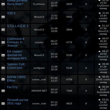
Какая должна
02-18
12-15
15:53
быть игра?
CryDimon
3455
5
16:03
CryDimon
назад
GTA 5
11-04
11-02
23:44
Moool13
3562
5
22:29
salafail
назад
S.T.A.L.K.E.R. 2
01-12
01-09
07:56
Moool13
3894
5
19:00
Moool13
назад
Command &
08-07
06-17
20:20
Conquer 4:
salafail
4775
6
13:55
salafail
Эпилог
назад
EA снимет
04-17
04-13
20:03
фильм по
Moool13
5230
6
22:28
Moool13
мотивам NFS
назад
Splinter Cell:
08-06
11-06
07:29
Conviction
wolfgram
5146
6
19:24
Crysler
назад
DOOM 3 BFG
08-25
07-05
sonne_side
4759
6
19:05
ramb
Editio
12:27
назад
Far Cry
08-20
04-13
04:07
XRUSHT.NET
7345
6
02:14
RaDaMaNt
назад
Лучший шутер
03-31
07-12
23:35
2011 года
sonne_side
4815
6
04:57
salafail
назад