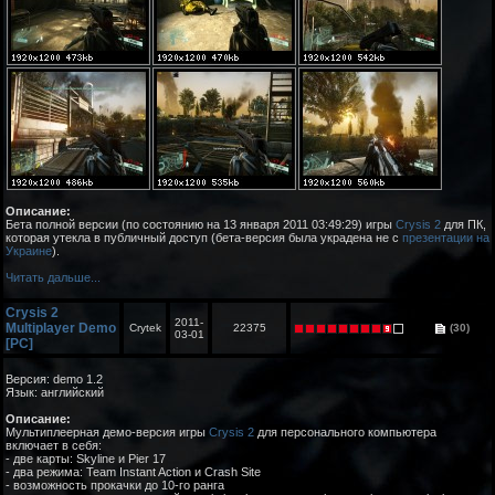
Описание:
Бета полной версии (по состоянию на 13 января 2011 03:49:29) игры
Crysis 2
для ПК,
которая утекла в публичный доступ (бета-версия была украдена не с
презентации на
Украине
).
Читать дальше...
Crysis 2
2011-
Multiplayer Demo
Crytek
22375
(30)
03-01
[PC]
Версия: demo 1.2
Язык: английский
Описание:
Мультиплеерная демо-версия игры
Crysis 2
для персонального компьютера
включает в себя:
- две карты: Skyline и Pier 17
- два режима: Team Instant Action и Crash Site
- возможность прокачки до 10-го ранга