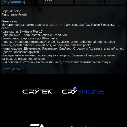
[PlayStation 3]
Версия: demo
Язык: английский
Описание:
Мультиплеерная демо-версия игры
Crysis 2
для консоли PlayStation 3 включает в
себя:
- две карты: Skyline и Pier 17
- два режима: Team Instant Action и Crash Site
- возможность прокачки до 10-го ранга
- восемь усовершенствований: proximity alarm, armor enhance, air stomp, cloak
tracker, stealth enhance, covert ops, weapon pro, and side packs.
- пять классов: Штурмовик, Разведчик, Снайпер, Стрелок и Пользовательский класс
- девять образцов оружия
- определенное количество наград в категориях Защита и Невидимка, а также
награды за владение оружием
- 64 основных жетона и 64 таинственных, а также послематчевые награды
Читать дальше...