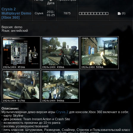
Дата
Crysis 2
2011-
Multiplayer Demo
Crytek
7875
(0)
01-25
[Xbox 360]
Версия: demo
Язык: английский
Описание:
Мультиплеерная демо-версия игры
Crysis 2
для консоли Xbox 360 включает в себя:
- карту Skyline
- два режима: Team Instant Action и Crash Site
- возможность прокачки до 10-го ранга
- восемь усовершенствований
- пять классов: Штурмовик, Разведчик, Снайпер, Стрелок и Пользовательский класс