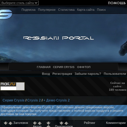
Подписка
Популярное
Статистика
Карта сайта
Поиск
ГЛАВНАЯ
СЕРИЯ CRYSIS
ОФФТОП
Вход
Регистрация
Забыли пароль?
Пользователи
Сейчас на
сайте:
189 человек
Серия Crysis
/
Crysis 2
/
+ Демо Crysis 2
Официальные демо-версии Crysis 2 - бесплатные демонстрационные версии,
благодаря которым Вы получите представление о полной версии продукта и решите
достойна ли она покупки.
Заголовок
Рейтинг
Комментарии
Автор
Просмотров