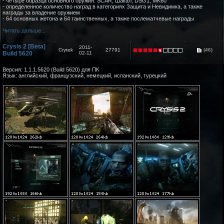
- четыре образца основного оружия: SCAR, Шакал, DSG1, MK60
- определенное количество наград в категориях Защита и Невидимка, а также
награды за владение оружием
- 64 основных жетона и 64 таинственных, а также послематчевые награды
Читать дальше...
Crysis 2 [Beta]
2011-
Crytek
27791
(46)
Build 5620
02-11
Версия: 1.1.1.5620 (Build 5620) для ПК
Язык: английский, французский, немецкий, испанский, турецкий