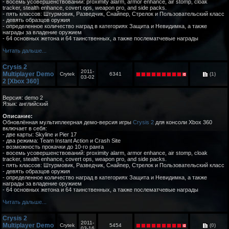
- восемь усовершенствований: proximity alarm, armor enhance, air stomp, cloak
tracker, stealth enhance, covert ops, weapon pro, and side packs.
- пять классов: Штурмовик, Разведчик, Снайпер, Стрелок и Пользовательский класс
- девять образцов оружия
- определенное количество наград в категориях Защита и Невидимка, а также
награды за владение оружием
- 64 основных жетона и 64 таинственных, а также послематчевые награды
Читать дальше...
Crysis 2
2011-
Multiplayer Demo
Crytek
6341
(1)
03-02
2 [Xbox 360]
Версия: demo 2
Язык: английский
Описание:
Обновлённая мультиплеерная демо-версия игры
Crysis 2
для консоли Xbox 360
включает в себя:
- две карты: Skyline и Pier 17
- два режима: Team Instant Action и Crash Site
- возможность прокачки до 10-го ранга
- восемь усовершенствований: proximity alarm, armor enhance, air stomp, cloak
tracker, stealth enhance, covert ops, weapon pro, and side packs.
- пять классов: Штурмовик, Разведчик, Снайпер, Стрелок и Пользовательский класс
- девять образцов оружия
- определенное количество наград в категориях Защита и Невидимка, а также
награды за владение оружием
- 64 основных жетона и 64 таинственных, а также послематчевые награды
Читать дальше...
Crysis 2
2011-
Multiplayer Demo
Crytek
5454
(0)
03-16