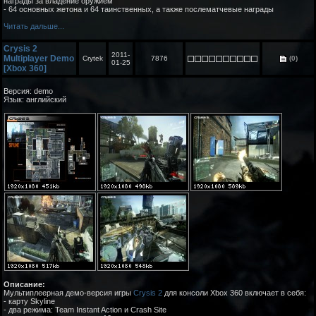
награды за владение оружием
- 64 основных жетона и 64 таинственных, а также послематчевые награды
Читать дальше...
Crysis 2
2011-
Multiplayer Demo
Crytek
7876
(0)
01-25
[Xbox 360]
Версия: demo
Язык: английский
Описание:
Мультиплеерная демо-версия игры
Crysis 2
для консоли Xbox 360 включает в себя:
- карту Skyline
- два режима: Team Instant Action и Crash Site