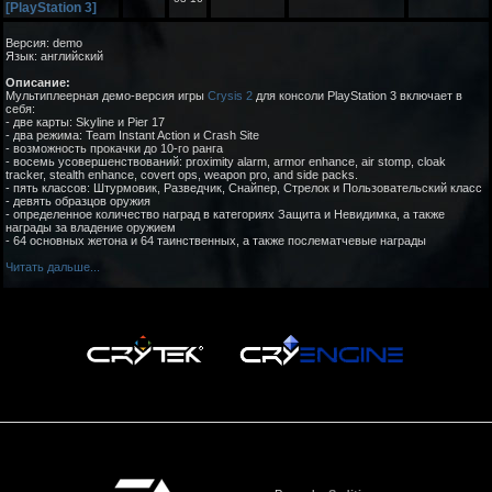
[PlayStation 3]
Версия: demo
Язык: английский
Описание:
Мультиплеерная демо-версия игры
Crysis 2
для консоли PlayStation 3 включает в
себя:
- две карты: Skyline и Pier 17
- два режима: Team Instant Action и Crash Site
- возможность прокачки до 10-го ранга
- восемь усовершенствований: proximity alarm, armor enhance, air stomp, cloak
tracker, stealth enhance, covert ops, weapon pro, and side packs.
- пять классов: Штурмовик, Разведчик, Снайпер, Стрелок и Пользовательский класс
- девять образцов оружия
- определенное количество наград в категориях Защита и Невидимка, а также
награды за владение оружием
- 64 основных жетона и 64 таинственных, а также послематчевые награды
Читать дальше...