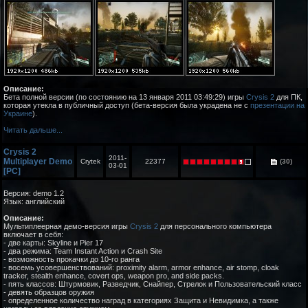
Описание:
Бета полной версии (по состоянию на 13 января 2011 03:49:29) игры
Crysis 2
для ПК,
которая утекла в публичный доступ (бета-версия была украдена не с
презентации на
Украине
).
Читать дальше...
Crysis 2
2011-
Multiplayer Demo
Crytek
22377
(30)
03-01
[PC]
Версия: demo 1.2
Язык: английский
Описание:
Мультиплеерная демо-версия игры
Crysis 2
для персонального компьютера
включает в себя:
- две карты: Skyline и Pier 17
- два режима: Team Instant Action и Crash Site
- возможность прокачки до 10-го ранга
- восемь усовершенствований: proximity alarm, armor enhance, air stomp, cloak
tracker, stealth enhance, covert ops, weapon pro, and side packs.
- пять классов: Штурмовик, Разведчик, Снайпер, Стрелок и Пользовательский класс
- девять образцов оружия
- определенное количество наград в категориях Защита и Невидимка, а также