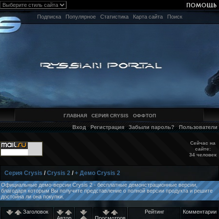
Подписка
Популярное
Статистика
Карта сайта
Поиск
ГЛАВНАЯ
СЕРИЯ CRYSIS
ОФФТОП
Вход
Регистрация
Забыли пароль?
Пользователи
Сейчас на
сайте:
34 человек
Серия Crysis
/
Crysis 2
/
+ Демо Crysis 2
Официальные демо-версии Crysis 2 - бесплатные демонстрационные версии,
благодаря которым Вы получите представление о полной версии продукта и решите
достойна ли она покупки.
Заголовок
Рейтинг
Комментарии
Автор
Просмотров