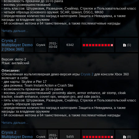
- возможность прокачки до 10-го ранга
- восемь усовершенствований
- пять классов: Штурмовик, Разведчик, Снайпер, Стрелок и Пользовательский класс
- четыре образца основного оружия: SCAR, Шакал, DSG1, MK60
- определенное количество наград в категориях Защита и Невидимка, а также
награды за владение оружием
- 64 основных жетона и 64 таинственных, а также послематчевые награды
Читать дальше...
Crysis 2
2011-
Multiplayer Demo
Crytek
6342
(1)
03-02
2 [Xbox 360]
Версия: demo 2
Язык: английский
Описание:
Обновлённая мультиплеерная демо-версия игры
Crysis 2
для консоли Xbox 360
включает в себя:
- две карты: Skyline и Pier 17
- два режима: Team Instant Action и Crash Site
- возможность прокачки до 10-го ранга
- восемь усовершенствований: proximity alarm, armor enhance, air stomp, cloak
tracker, stealth enhance, covert ops, weapon pro, and side packs.
- пять классов: Штурмовик, Разведчик, Снайпер, Стрелок и Пользовательский класс
- девять образцов оружия
- определенное количество наград в категориях Защита и Невидимка, а также
награды за владение оружием
- 64 основных жетона и 64 таинственных, а также послематчевые награды
Читать дальше...
Crysis 2
2011-
Multiplayer Demo
Crytek
5455
(0)
03-16