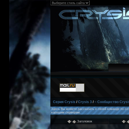
Серия Crysis
/
Crysis 3
/
~ Сообщество Crysi
Здесь Вы можете рассказать о своей команде по соз
хорошим серверам.
Заголовок