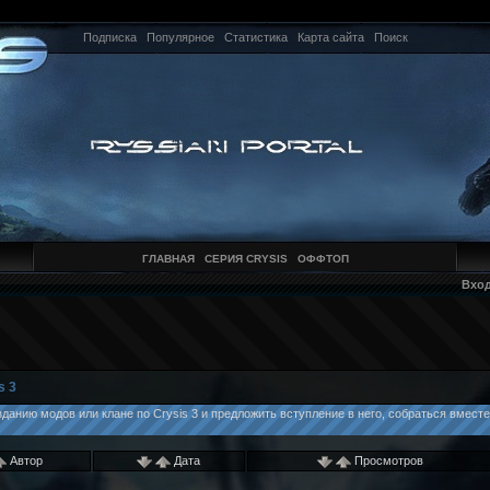
Подписка
Популярное
Статистика
Карта сайта
Поиск
ГЛАВНАЯ
СЕРИЯ CRYSIS
ОФФТОП
Вхо
s 3
данию модов или клане по Crysis 3 и предложить вступление в него, собраться вмест
Автор
Дата
Просмотров