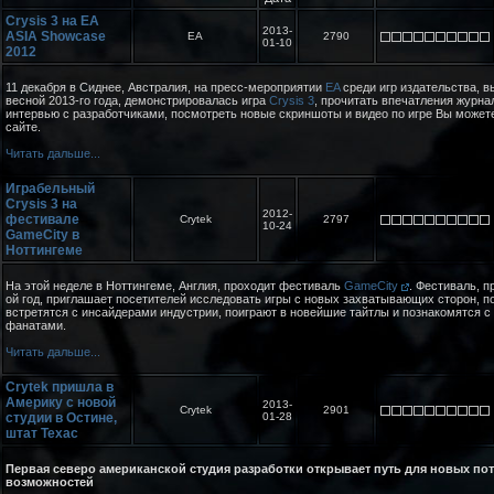
Crysis 3 на EA
2013-
ASIA Showcase
EA
2790
01-10
2012
11 декабря в Сиднее, Австралия, на пресс-мероприятии
EA
среди игр издательства, 
весной 2013-го года, демонстрировалась игра
Crysis 3
, прочитать впечатления журна
интервью с разработчиками, посмотреть новые скриншоты и видео по игре Вы может
сайте.
Читать дальше...
Играбельный
Crysis 3 на
2012-
фестивале
Crytek
2797
10-24
GameCity в
Ноттингеме
На этой неделе в Ноттингеме, Англия, проходит фестиваль
GameCity
. Фестиваль, п
ой год, приглашает посетителей исследовать игры с новых захватывающих сторон, п
встретятся с инсайдерами индустрии, поиграют в новейшие тайтлы и познакомятся с
фанатами.
Читать дальше...
Crytek пришла в
Америку с новой
2013-
Crytek
2901
студии в Остине,
01-28
штат Техас
Первая северо американской студия разработки открывает путь для новых п
возможностей