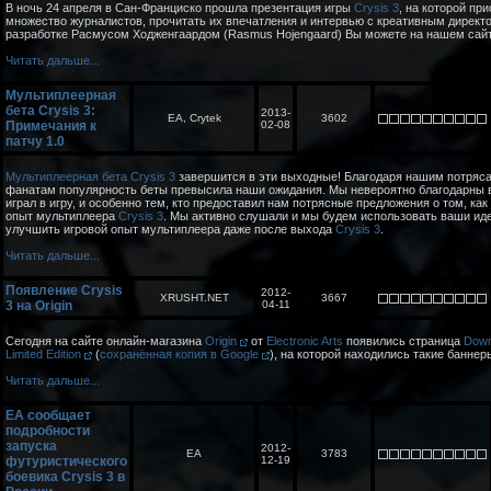
В ночь 24 апреля в Сан-Франциско прошла презентация игры
Crysis 3
, на которой пр
множество журналистов, прочитать их впечатления и интервью с креативным директ
разработке Расмусом Ходженгаардом (Rasmus Hojengaard) Вы можете на нашем сайт
Читать дальше...
Мультиплеерная
бета Crysis 3:
2013-
EA, Crytek
3602
Примечания к
02-08
патчу 1.0
Мультиплеерная бета Crysis 3
завершится в эти выходные! Благодаря нашим потря
фанатам популярность беты превысила наши ожидания. Мы невероятно благодарны в
играл в игру, и особенно тем, кто предоставил нам потрясные предложения о том, ка
опыт мультиплеера
Crysis 3
. Мы активно слушали и мы будем использовать ваши иде
улучшить игровой опыт мультиплеера даже после выхода
Crysis 3
.
Читать дальше...
Появление Crysis
2012-
XRUSHT.NET
3667
3 на Origin
04-11
Сегодня на сайте онлайн-магазина
Origin
от
Electronic Arts
появились страница
Down
Limited Edition
(
сохранённая копия в Google
), на которой находились такие банне
Читать дальше...
EA сообщает
подробности
запуска
2012-
EA
3783
футуристического
12-19
боевика Crysis 3 в