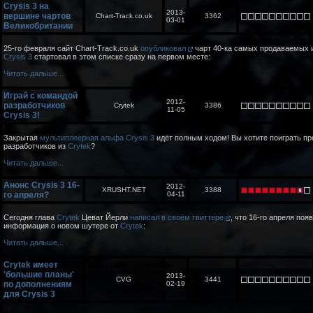
Crysis 3 на
2013-
вершине чартов
Chart-Track.co.uk
3362
03-01
Великобритании
25-го февраля сайт Chart-Track.co.uk
опубликовал
чарт 40-ка самых продаваемых и
Crysis 3
стартовал в этом списке сразу на первом месте:
Читать дальше...
Играй с командой
2012-
разработчиков
Crytek
3386
11-05
Crysis 3!
Закрытая
мультиплеерная альфа Crysis 3
идёт полным ходом! Вы хотите поиграть пр
разработчиков из
Crytek
?
Читать дальше...
Анонс Crysis 3 16-
2012-
XRUSHT.NET
3388
го апреля?
04-11
Сегодня глава
Crytek
Цеват Йерли
написал в своём твиттере
, что 16-го апреля поя
информация о новом шутере от
Crytek
:
Читать дальше...
Crytek имеет
'большие планы'
2013-
CVG
3441
по дополнениям
02-19
для Crysis 3