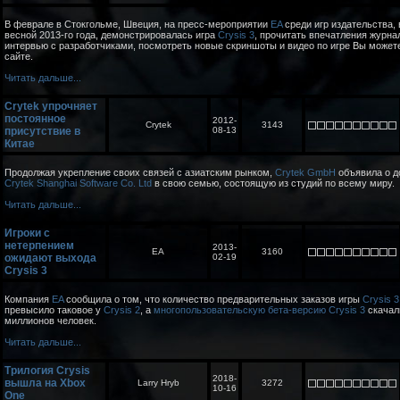
В феврале в Стокгольме, Швеция, на пресс-мероприятии
EA
среди игр издательства,
весной 2013-го года, демонстрировалась игра
Crysis 3
, прочитать впечатления журна
интервью с разработчиками, посмотреть новые скриншоты и видео по игре Вы может
сайте.
Читать дальше...
Crytek упрочняет
постоянное
2012-
Crytek
3143
присутствие в
08-13
Китае
Продолжая укрепление своих связей с азиатским рынком,
Crytek GmbH
объявила о д
Crytek Shanghai Software Co. Ltd
в свою семью, состоящую из студий по всему миру.
Читать дальше...
Игроки с
нетерпением
2013-
EA
3160
ожидают выхода
02-19
Crysis 3
Компания
EA
сообщила о том, что количество предварительных заказов игры
Crysis 3
превысило таковое у
Crysis 2
, а
многопользовательскую бета-версию Crysis 3
скачал
миллионов человек.
Читать дальше...
Трилогия Crysis
2018-
вышла на Xbox
Larry Hryb
3272
10-16
One