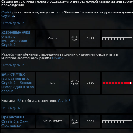
Студия не исключает нового содержимого для одиночной кампании или кооп
прохождения
Crytek
рассказали нам, что у них есть "большие" планы по загружаемым допол
Crysis 3
.
Читать дальше...
Удвоенные очки
опыта в
2013-
Crytek
3482
мультиплеере
02-23
Crysis 3
Разработчики объявили о проведении выходных с удвоением очков опыта в
многопользовательском режиме
Crysis 3
.
Читать дальше...
EA и CRYTEK
выпустили игру
2013-
Crysis 3 – боевик
EA
3510
02-22
номер один в этом
сезоне
Компания
EA
сообщила выходе игры
Crysis 3
.
Читать дальше...
Презентация
2012-
Crysis 3 в Сан-
XRUSHT.NET
3551
04-24
Франциско