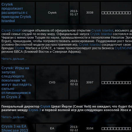
Crytek
продолжает
2013-
расширяться с
Crytek
3038
01-17
приходом Crytek
Istanbul
Crytek GmbH
сегодня объявила об официальном открытии
Crytek Istanbul
, восьмого 
своей семье студий по всему миру. Официальный запуск
Crytek Istanbul
состоялся в
Чираган с министром Турции по науке, промышленности и технологиям Нихатом Эргю
Ergun), пришедшим, чтобы поприветствовать анонсирование. Поддерживая рост биз
условно-бесплатной модели распространения игр,
Crytek Istanbul
сосредоточит свою 
брендах
Crytek
Warface и GFACE, а также проконтролирует роста бизнеса
CryENGIN
регионе БВСА (Ближний Восток и Северная Африка).
Читать дальше...
Crytek: Игры на
запуске
следующего
поколения 'не
2013-
CVG
3097
могут выглядеть
02-11
сильно
отличающимися
от Crysis 3'
Генеральный директор
Crytek
Цеват Йерли (Cevat Yerli) не ожидает, что будет 
различие между
Crysis 3
и первой волной игр для следующих консолей Xbox и P
Читать дальше...
Crysis 3 на EA
2013-
EA
3104
Showcase 2013
02-12