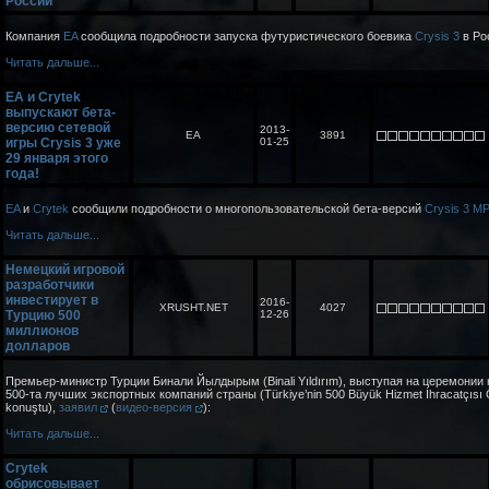
России
Компания
EA
сообщила подробности запуска футуристического боевика
Crysis 3
в Ро
Читать дальше...
EA и Crytek
выпускают бета-
версию сетевой
2013-
EA
3891
игры Crysis 3 уже
01-25
29 января этого
года!
EA
и
Crytek
сообщили подробности о многопользовательской бета-версий
Crysis 3 M
Читать дальше...
Немецкий игровой
разработчики
инвестирует в
2016-
XRUSHT.NET
4027
Турцию 500
12-26
миллионов
долларов
Премьер-министр Турции Бинали Йылдырым (Binali Yıldırım), выступая на церемонии
500-та лучших экспортных компаний страны (Türkiye’nin 500 Büyük Hizmet İhracatçısı 
konuştu),
заявил
(
видео-версия
):
Читать дальше...
Crytek
обрисовывает