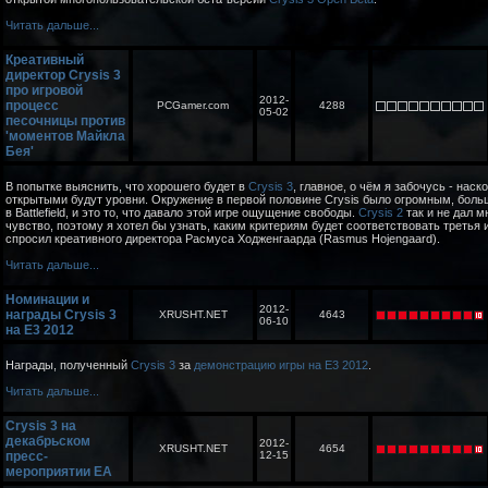
Читать дальше...
Креативный
директор Crysis 3
про игровой
2012-
процесс
PCGamer.com
4288
05-02
песочницы против
'моментов Майкла
Бея'
В попытке выяснить, что хорошего будет в
Crysis 3
, главное, о чём я забочусь - наск
открытыми будут уровни. Окружение в первой половине Crysis было огромным, боль
в Battlefield, и это то, что давало этой игре ощущение свободы.
Crysis 2
так и не дал м
чувство, поэтому я хотел бы узнать, каким критериям будет соответствовать третья и
спросил креативного директора Расмуса Ходженгаарда (Rasmus Hojengaard).
Читать дальше...
Номинации и
2012-
награды Crysis 3
XRUSHT.NET
4643
06-10
на E3 2012
Награды, полученный
Crysis 3
за
демонстрацию игры на E3 2012
.
Читать дальше...
Crysis 3 на
декабрьском
2012-
XRUSHT.NET
4654
пресс-
12-15
мероприятии EA