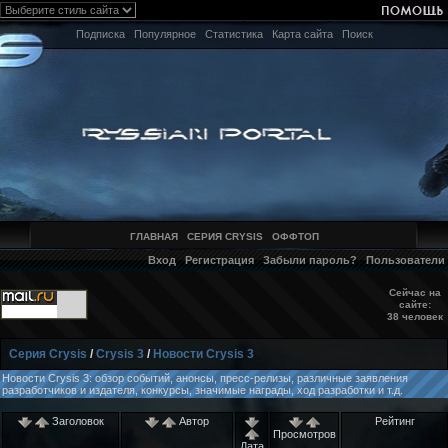
Подписка
Популярное
Статистика
Карта сайта
Поиск
ГЛАВНАЯ
СЕРИЯ CRYSIS
ОФФТОП
Вход
Регистрация
Забыли пароль?
Пользователи
Сейчас на
сайте:
38 человек
Серия Crysis
/
Crysis 3
/
Новости Crysis 3
Новости Crysis 3: обзор событий, анонсы, пресс-релизы, различные заявления
разработчиков и издателя, конкурсы, значимые награды, ход разработки и т.д.
Заголовок
Автор
Рейтинг
Просмотров
Дата