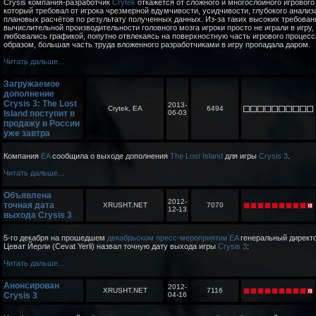
Crysis компания-разработчик
Crytek
откажется от сложного и многослойного игрового
который требовал от игрока чрезмерной вдумчивости, усидчивости, глубокого анализ
плановых расчётов по результату полученных данных. Из-за таких высоких требован
вычислительной производительности головного мозга игроки просто не играли в игру, 
любовались графикой, попутно отвлекаясь на поверхностную часть игрового процесс
образом, большая часть труда вложенного разработчиками в игру пропадала даром.
Читать дальше...
Загружаемое
дополнение
Crysis 3: The Lost
2013-
Crytek, EA
6494
Island поступит в
06-03
продажу в России
уже завтра
Компания
EA
сообщила о выходе дополнения
The Lost Island
для игры
Crysis 3
.
Читать дальше...
Объявлена
2012-
точная дата
XRUSHT.NET
7070
12-13
выхода Crysis 3
5-го декабря на прошедшем
декабрьском пресс-мероприятии EA
генеральный директ
Цеват Йерли (Cevat Yerli) назвал точную дату выхода игры
Crysis 3
:
Читать дальше...
Анонсирован
2012-
XRUSHT.NET
7116
Crysis 3
04-16