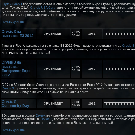
Crytek GmbH
представила сегодня свою девятую во всём мире студию, расположенн
штат Техас, США.
Crytek USA Corp.
является первой американской студией компании
идеально расположена, чтобы объять новую захватывающую игру, движок и возможн
бизнеса в Северной Америке и за её пределами.
Читать дальше...
Crysis 3 на
2012-
XRUSHT.NET
2961
выставке E3 2012
06-04
4 июня в Лос-Анджелесе на выставке E3 2012 будет демонстрироваться игра
Crysis 3
впечатления журналистов, интервью с разработчиками, посмотреть новые скриншоты
игре Вы сможете на нашем сайте.
Crysis 3 на
выставке
2012-
XRUSHT.NET
2966
Eurogamer Expo
09-26
2012
С 27 по 30 сентября в Лондоне на выставке Eurogamer Expo 2012 будет демонстриров
Crysis 3
, прочитать впечатления журналистов, интервью с разработчиками, посмотре
скриншоты и видео по игре Вы сможете на нашем сайте.
Crysis 3
2013-
XRUSHT.NET
2981
Community Day
01-30
23-го января в офисе
Crytek
во Франкфурте прошло мероприятие, на котором фанат
возможность поиграть в
Crysis 3
, прочитать впечатления журналистов, интервью с р
посмотреть новые скриншоты и видео по игре Вы можете на нашем сайте.
Читать дальше...