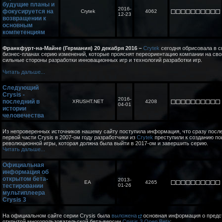
будущие планы и
2016-
фокусируется на
Crytek
4062
12-23
возвращении к
основным
компетенциям
Франкфурт-на-Майне (Германия) 20 декабря 2016 –
Crytek
сегодня обрисовала в 
бизнес-планах серию изменений, которые прояснят переориентацию компании на сво
сильные стороны разработки инновационных игр и технологий разработки игр.
Читать дальше...
Следующий
Crysis -
2016-
последний в
XRUSHT.NET
4208
04-01
истории
человечества
Из непроверенных источников нашему сайту поступила информация, что сразу посл
первой части Crysis в 2007-ом году разработчики из
Crytek
преступили к созданию по
революционной игры, которая должна была выйти в 2017-ом и завершить серию.
Читать дальше...
Официальная
информация об
открытом бета-
2013-
EA
4265
тестировании
01-26
мультиплеера
Crysis 3
На официальном сайте серии Crysis была
выложена
основная информация о пред
открытой многопользовательской бета-версии
Crysis 3 Open Beta
: