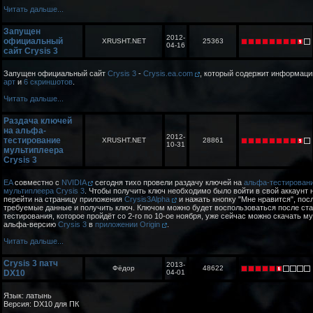
Читать дальше...
Запущен
2012-
официальный
XRUSHT.NET
25363
04-16
сайт Crysis 3
Запущен официальный сайт
Crysis 3
-
Crysis.ea.com
, который содержит информаци
арт
и
6 скриншотов
.
Читать дальше...
Раздача ключей
на альфа-
2012-
тестирование
XRUSHT.NET
28861
10-31
мультиплеера
Crysis 3
EA
совместно с
NVIDIA
сегодня тихо провели раздачу ключей на
альфа-тестирован
мультиплеера Crysis 3
. Чтобы получить ключ необходимо было войти в свой аккаунт 
перейти на страницу приложения
Crysis3Alpha
и нажать кнопку "Мне нравится", пос
требуемые данные и получить ключ. Ключом можно будет воспользоваться после ст
тестирования, которое пройдёт со 2-го по 10-ое ноября, уже сейчас можно скачать 
альфа-версию
Crysis 3
в
приложении Origin
.
Читать дальше...
Crysis 3 патч
2013-
Фёдор
48622
DX10
04-01
Язык: латынь
Версия: DX10 для ПК