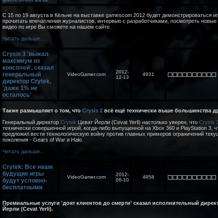
С 15 по 19 августа в Кёльне на выставке gamescom 2012 будет демонстрироваться и
прочитать впечатления журналистов, интервью с разработчиками, посмотреть новые
видео по игре Вы сможете на нашем сайте.
Читать дальше...
Crysis 3 'выжал
максимум из
консолей', сказал
2012-
генеральный
VideoGamer.com
4931
12-13
директор Crytek,
'даже 1% не
осталось'
Также размышляет о том, что
Crysis 2
всё ещё технически выше большинства др
Генеральный директор
Crytek
Цеват Йерли (Cevat Yerli) настолько уверен, что
Crysis 
технически совершенной игрой, когда-либо выпущенной на Xbox 360 и PlayStation 3, ч
предложил вести технологическую войну против главных примеров ограничений теку
поколения - Gears of War и Halo.
Читать дальше...
Crytek: Все наши
будущие игры
2012-
VideoGamer.com
4958
будут условно-
06-10
бесплатными
Премиальные услуги 'доят клиентов до смерти' сказал исполнительный дирек
Йерли (Cevat Yerli).