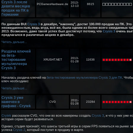
Crysis 3 после
2013-
PCGamesHardware.de
8615
девяти месяцев
12-13
продаж на ПК в
Германии
По данным BUI
Crysis 3
в декабре, "наконец", достиг 100.000 продаж на ПК. Это
неожиданностью, ведь игра, всё же, была одним из более всего ожидаемых т
2013. Возможно, даже такой успех был достигнут потому, что
Crysis 3
очень вы
предлагался в различных акциях в декабре.
Читать дальше...
Раздача ключей
на бета-
2013-
тестирование
XRUSHT.NET
11636
01-28
мультиплеера
Crysis 3
Началась раздача ключей на
бета-тестирование мультиплеера Crysis 3 для ПК
. Чтоб
ключ необходимо:
Читать дальше...
Crysis 3 уже
2011-
намечен в
CVG
23284
01-26
графике - Crytek
Crytek
рассказали CVG, что они во всю намерены создать
Crysis 3
, и что у них уже е
история серии будет развиваться.
Однако, студия признаёт, что шансы третьей игры в серии FPS появиться на рынке за
успеха
Crysis 2
, который поступит в продажу в марте.