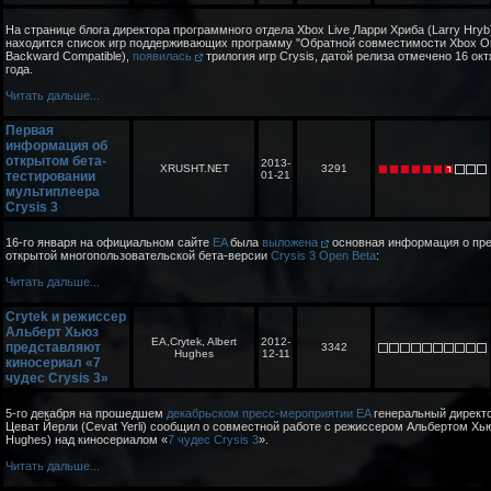
На странице блога директора программного отдела Xbox Live Ларри Хриба (Larry Hryb)
находится список игр поддерживающих программу "Обратной совместимости Xbox O
Backward Compatible),
появилась
трилогия игр Crysis, датой релиза отмечено 16 ок
года.
Читать дальше...
Первая
информация об
открытом бета-
2013-
XRUSHT.NET
3291
тестировании
01-21
мультиплеера
Crysis 3
16-го января на официальном сайте
EA
была
выложена
основная информация о пр
открытой многопользовательской бета-версии
Crysis 3 Open Beta
:
Читать дальше...
Crytek и режиссер
Альберт Хьюз
EA,Crytek, Albert
2012-
представляют
3342
Hughes
12-11
киносериал «7
чудес Сrysis 3»
5-го декабря на прошедшем
декабрьском пресс-мероприятии EA
генеральный директ
Цеват Йерли (Cevat Yerli) сообщил о совместной работе с режиссером Альбертом Хью
Hughes) над киносериалом «
7 чудес Сrysis 3
».
Читать дальше...