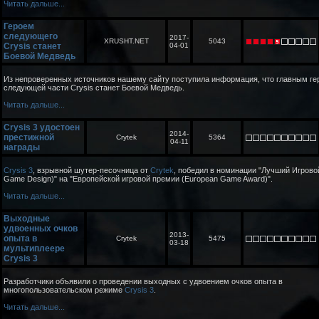
Читать дальше...
Героем
следующего
2017-
XRUSHT.NET
5043
Crysis станет
04-01
Боевой Медведь
Из непроверенных источников нашему сайту поступила информация, что главным ге
следующей части Crysis станет Боевой Медведь.
Читать дальше...
Crysis 3 удостоен
2014-
престижной
Crytek
5364
04-11
награды
Crysis 3
, взрывной шутер-песочница от
Crytek
, победил в номинации "Лучший Игрово
Game Design)" на "Европейской игровой премии (European Game Award)".
Читать дальше...
Выходные
удвоенных очков
2013-
опыта в
Crytek
5475
03-18
мультиплеере
Crysis 3
Разработчики объявили о проведении выходных с удвоением очков опыта в
многопользовательском режиме
Crysis 3
.
Читать дальше...