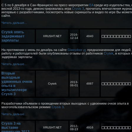
С 5 по 6 декабря в Сан-Франциско на пресс-мероприятии
EA
среди игр издательства,
весной 2013-го года, демонстрировалась игра
Crysis 3
, прочитать впечатления журна
интервью с разработчиками, посмотреть новые скриншоты и видео по игре Вы может
сайте.
Читать дальше...
Crytek опять
2016-
задерживает
XRUSHT.NET
4840
12-14
зарплаты
На протяжении с июнь по декабрь на сайте
Glassdoor
, предназначенном для людей
работу и работодателей были опубликованы отзывы от работников
Crytek
, в которых
задержках зарплаты:
Читать дальше...
Вторые
выходные
удвоенных очков
2013-
Crytek
4887
опыта в
06-01
мультиплеере
Crysis 3
Разработчики объявили о проведении вторых выходных с удвоением очков опыта в
многопользовательском режиме
Crysis 3
.
Читать дальше...
Crysis 3 на
2012-
выставке
XRUSHT.NET
4916
08-13
gamescom 2012