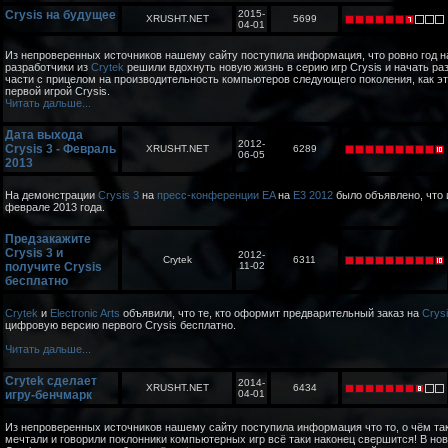
Crysis на будущее
2015-
XRUSHT.NET
5699
04-01
Из непроверенных источников нашему сайту поступила информация, что ровно год н
разработчики из
Crytek
решили вдохнуть новую жизнь в серию игр Crysis и начать ра
части с прицелом на производительность компьютеров следующего поколения, как эт
первой игрой Crysis.
Читать дальше...
Дата выхода
2012-
Crysis 3 - Февраль
XRUSHT.NET
6289
06-05
2013
На демонстрации
Crysis 3
на
пресс-конференции EA
на
E3 2012
было объявлено, что 
феврале 2013 года.
Предзакажите
Crysis 3 и
2012-
Crytek
6311
получите Crysis
11-02
бесплатно
Crytek
и
Electronic Arts
объявили, что те, кто оформит предварительный заказ на
Crysi
цифровую версию первого Crysis бесплатно.
Читать дальше...
Crytek сделает
2014-
XRUSHT.NET
6434
игру-бенчмарк
04-01
Из непроверенных источников нашему сайту поступила информация что то, о чём так
мечтали и говорили поклонники компьютерных игр всё таки наконец свершится! В нов