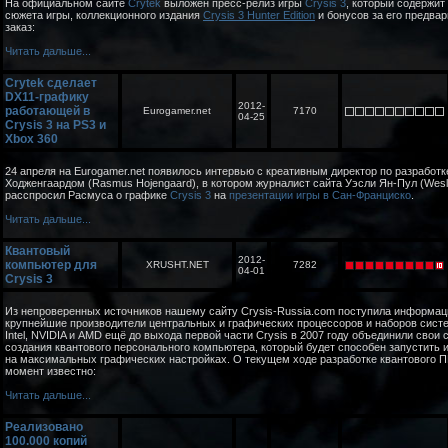
На официальном сайте
Crytek
выложен пресс-релиз игры
Crysis 3
, который содержит
сюжета игры, коллекционного издания
Crysis 3 Hunter Edition
и бонусов за его предва
заказ:
Читать дальше...
Crytek сделает
DX11-графику
2012-
работающей в
Eurogamer.net
7170
04-25
Crysis 3 на PS3 и
Xbox 360
24 апреля на Eurogamer.net появилось интервью с креативным директор по разработ
Ходженгаардом (Rasmus Hojengaard), в котором журналист сайта Уэсли Ян-Пул (Wesle
расспросил Расмуса о графике
Crysis 3
на
презентации игры в Сан-Франциско
.
Читать дальше...
Квантовый
2012-
компьютер для
XRUSHT.NET
7282
04-01
Crysis 3
Из непроверенных источников нашему сайту Crysis-Russia.com поступила информаци
крупнейшие производители центральных и графических процессоров и наборов сист
Intel, NVIDIA и AMD ещё до выхода первой части Crysis в 2007 году объединили свои 
создания квантового персонального компьютера, который будет способен запустить и
на максимальных графических настройках. О текущем ходе разработке квантового П
момент известно:
Читать дальше...
Реализовано
100.000 копий