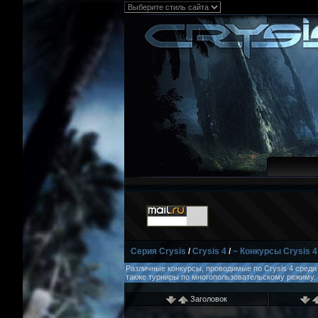
Серия Crysis
/
Crysis 4
/
~ Конкурсы Crysis 4
Различные конкурсы, проводимые по Crysis 4 среди
также турниры по многопользовательскому режиму.
Заголовок