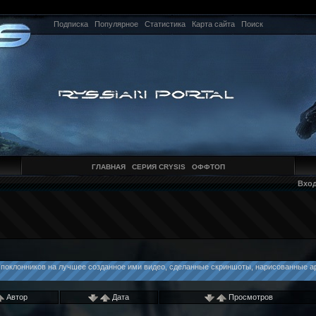
Подписка
Популярное
Статистика
Карта сайта
Поиск
ГЛАВНАЯ
СЕРИЯ CRYSIS
ОФФТОП
Вхо
 поклонников на лучшее созданное ими видео, сделанные скриншоты, нарисованные ар
Автор
Дата
Просмотров