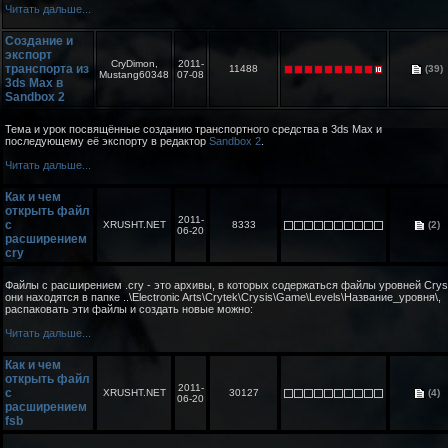
Читать дальше...
Создание и
экспорт
CryDimon,
2011-
транспорта из
11488
(39)
Mustang60348
07-08
3ds Max в
Sandbox 2
Тема и урок посвящённые созданию транспортного средства в 3ds Max и
последующему её экспорту в редактор
Sandbox 2
.
Читать дальше...
Как и чем
открыть файл
2011-
с
XRUSHT.NET
8333
(2)
06-20
расширением
cry
Файлы с расширением .cry - это архивы, в которых содержаться файлы уровней Crysi
они находятся в папке ..\Electronic Arts\Crytek\Crysis\Game\Levels\Название_уровня\,
распаковать эти файлы и создать новые можно:
Читать дальше...
Как и чем
открыть файл
2011-
с
XRUSHT.NET
30127
(4)
06-20
расширением
fsb