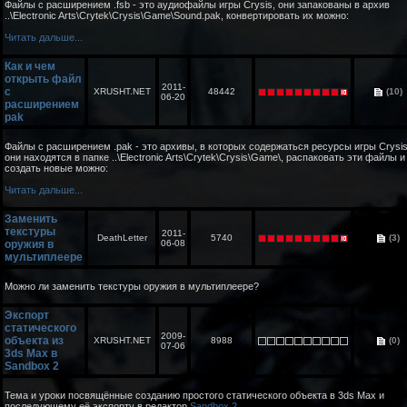
Файлы с расширением .fsb - это аудиофайлы игры Crysis, они запакованы в архив
..\Electronic Arts\Crytek\Crysis\Game\Sound.pak, конвертировать их можно:
Читать дальше...
Как и чем
открыть файл
2011-
с
XRUSHT.NET
48442
(10)
06-20
расширением
pak
Файлы с расширением .pak - это архивы, в которых содержаться ресурсы игры Crysis
они находятся в папке ..\Electronic Arts\Crytek\Crysis\Game\, распаковать эти файлы и
создать новые можно:
Читать дальше...
Заменить
текстуры
2011-
DeathLetter
5740
(3)
оружия в
06-08
мультиплеере
Можно ли заменить текстуры оружия в мультиплеере?
Экспорт
статического
2009-
объекта из
XRUSHT.NET
8988
(0)
07-06
3ds Max в
Sandbox 2
Тема и уроки посвящённые созданию простого статического объекта в 3ds Max и
последующему её экспорту в редактор
Sandbox 2
.