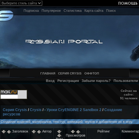
Подписка
Популярное
Статистика
Карта сайта
Поиск
ГЛАВНАЯ
СЕРИЯ CRYSIS
ОФФТОП
Вход
Регистрация
Забыли пароль?
Пользователи
Сейчас на
сайте:
91 человек
Серия Crysis
/
Crysis
/
• Уроки CryENGINE 2 Sandbox 2
/
Создание
ресурсов
Создание моделей, материалов, текстур, анимаций, звуков и добавление их в игру.
Заголовок
Автор
Рейтинг
Коммента
Просмотров