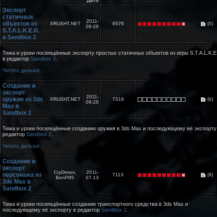
Дата
Экспорт
статичных
2011-
объектов из
XRUSHT.NET
6576
(0)
09-26
S.T.A.L.K.E.R.
в Sandbox 2
Тема и уроки посвящённые экспорту простых статичных объектов из игры S.T.A.L.K.E
в редактор
Sandbox 2
.
Читать дальше...
Создание и
экспорт
2011-
оружия из 3ds
XRUSHT.NET
7316
(6)
09-26
Max в
Sandbox 2
Тема и уроки посвящённые созданию оружия в 3ds Max и последующему её экспорту
редактор
Sandbox 2
.
Читать дальше...
Создание и
экспорт
CryDimon,
2011-
персонажа из
7113
(8)
BenP85
07-13
3ds Max в
Sandbox 2
Тема и уроки посвящённые созданию транспортного средства в 3ds Max и
последующему её экспорту в редактор
Sandbox 2
.