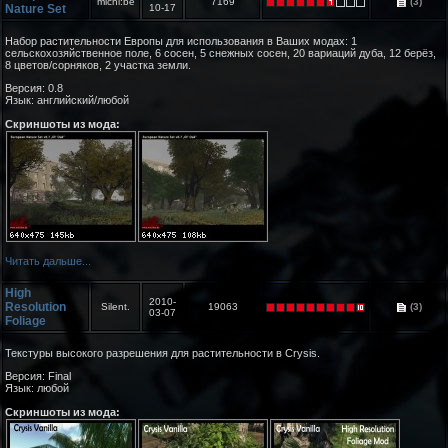
michi:be
7169
(3)
Nature Set
10-17
Набор растительности Европы для использования в Ваших модах: 1
сельскохозяйственное поле, 6 сосен, 5 снежных сосен, 20 вариаций дуба, 12 берёз,
8 цветов/сорняков, 2 участка земли.
Версия: 0.8
Язык: английский/любой
Скриншоты из мода:
Читать дальше...
High
2010-
Resolution
Silent.
19063
(3)
03-07
Foliage
Текстуры высокого разрешения для растительности в Crysis.
Версия: Final
Язык: любой
Скриншоты из мода: