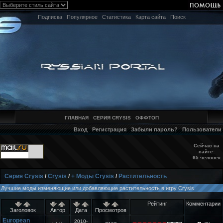
Подписка
Популярное
Статистика
Карта сайта
Поиск
ГЛАВНАЯ
СЕРИЯ CRYSIS
ОФФТОП
Вход
Регистрация
Забыли пароль?
Пользователи
Сейчас на
сайте:
65 человек
Серия Crysis
/
Crysis
/
+ Моды Crysis
/
Растительность
Лучшие моды изменяющие или добавляющие растительность в игру Crysis.
Рейтинг
Комментарии
Заголовок
Автор
Дата
Просмотров
European
2010-