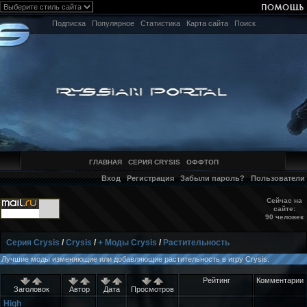
Подписка
Популярное
Статистика
Карта сайта
Поиск
ГЛАВНАЯ
СЕРИЯ CRYSIS
ОФФТОП
Вход
Регистрация
Забыли пароль?
Пользователи
Сейчас на
сайте:
90 человек
Серия Crysis
/
Crysis
/
+ Моды Crysis
/
Растительность
Лучшие моды изменяющие или добавляющие растительность в игру Crysis.
Рейтинг
Комментарии
Заголовок
Автор
Дата
Просмотров
High