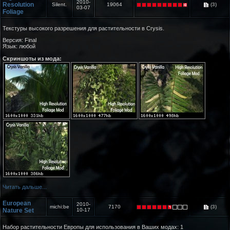
2010-
Resolution
Silent.
19064
(3)
03-07
Foliage
Текстуры высокого разрешения для растительности в Crysis.
Версия: Final
Язык: любой
Скриншоты из мода:
Читать дальше...
European
2010-
michi:be
7170
(3)
Nature Set
10-17
Набор растительности Европы для использования в Ваших модах: 1