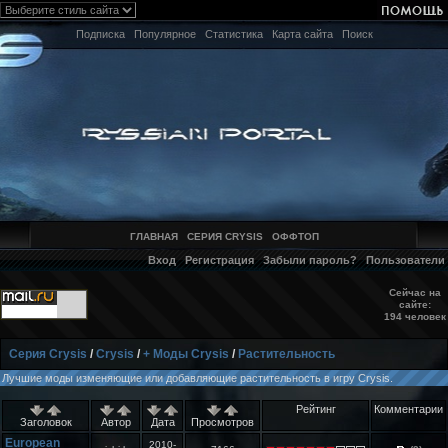
Подписка
Популярное
Статистика
Карта сайта
Поиск
ГЛАВНАЯ
СЕРИЯ CRYSIS
ОФФТОП
Вход
Регистрация
Забыли пароль?
Пользователи
Сейчас на
сайте:
194 человек
Серия Crysis
/
Crysis
/
+ Моды Crysis
/
Растительность
Лучшие моды изменяющие или добавляющие растительность в игру Crysis.
Рейтинг
Комментарии
Заголовок
Автор
Дата
Просмотров
European
2010-