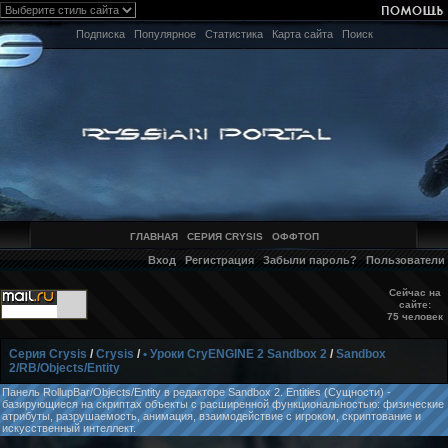
Подписка
Популярное
Статистика
Карта сайта
Поиск
ГЛАВНАЯ
СЕРИЯ CRYSIS
ОФФТОП
Вход
Регистрация
Забыли пароль?
Пользователи
Сейчас на
сайте:
75 человек
Серия Crysis
/
Crysis
/
• Уроки CryENGINE 2 Sandbox 2
/
Sandbox
2/RB/Objects/Entity
Панель RollupBar/Objects/Entity в редакторе Sandbox 2. Entities (Сущности) -
базирующиеся на скриптах объекты с расширенной функциональностью: физические
атрибуты, разрушаемость, анимация, взаимодействие с игроком, скриптование и
искусственный интеллект.