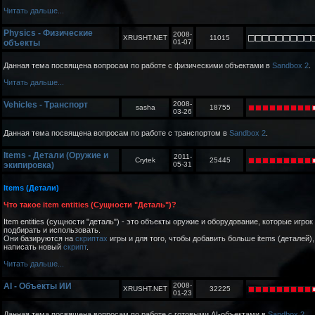
Читать дальше...
Physics - Физические
2008-
XRUSHT.NET
11015
объекты
01-07
Данная тема посвящена вопросам по работе с физическими объектами в
Sandbox 2
.
Читать дальше...
Vehicles - Транспорт
2008-
sasha
18755
03-26
Данная тема посвящена вопросам по работе с транспортом в
Sandbox 2
.
Items - Детали (Оружие и
2011-
Crytek
25445
экипировка)
05-31
Items (Детали)
Что такое item entities (Сущности "Деталь")?
Item entities (сущности "деталь") - это объекты оружие и оборудование, которые игрок
подбирать и использовать.
Они базируются на
скриптах
игры и для того, чтобы добавить больше items (деталей)
написать новый
скрипт
.
Читать дальше...
AI - Объекты ИИ
2008-
XRUSHT.NET
32225
01-23
Данная тема посвящена вопросам по работе с готовыми AI-объектами в
Sandbox 2
.