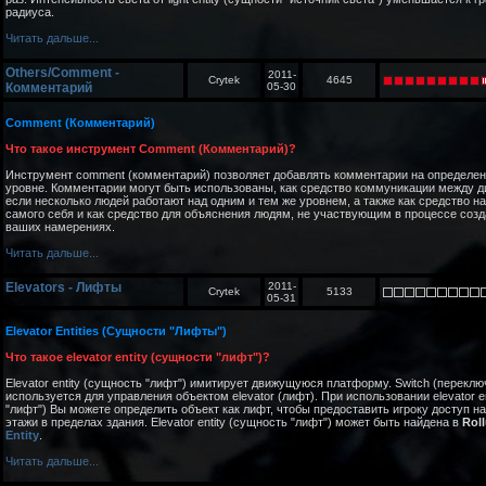
радиуса.
Читать дальше...
Others/Comment -
2011-
Crytek
4645
Комментарий
05-30
Comment (Комментарий)
Что такое инструмент Comment (Комментарий)?
Инструмент comment (комментарий) позволяет добавлять комментарии на определен
уровне. Комментарии могут быть использованы, как средство коммуникации между д
если несколько людей работают над одним и тем же уровнем, а также как средство н
самого себя и как средство для объяснения людям, не участвующим в процессе созд
ваших намерениях.
Читать дальше...
Elevators - Лифты
2011-
Crytek
5133
05-31
Elevator Entities (Сущности "Лифты")
Что такое elevator entity (сущности "лифт")?
Elevator entity (сущность "лифт") имитирует движущуюся платформу. Switch (переклю
используется для управления объектом elevator (лифт). При использовании elevator e
"лифт") Вы можете определить объект как лифт, чтобы предоставить игроку доступ н
этажи в пределах здания. Elevator entity (сущность "лифт") может быть найдена в
Rol
Entity
.
Читать дальше...