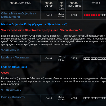
Заголовок
Рейтинг
Автор
Просмотров
Дата
Others/MissionObjective -
2011-
Crytek
3738
Цель Миссии
05-24
Mission Objective Entity (Сущность "Цель Миссии")
Что такое Mission Objective Entity (Сущность "Цель Миссии")?
Mission objective entity (Сущность "Цель Миссии") - это объект, который используется
определения позиций целей на уровне для игрока, и для определения текста, связанно
целей. Объект mission (миссия) может ссылаться на другой объект, как на цель мисси
движущуюся цель требующую взаимодействия с игроком.
Читать дальше...
Ladders - Лестницы
2011-
Crytek
3935
05-31
Ladders (Лестницы)
Обзор
Ladder entity (сушность "Лестница") может быть использована для определения объек
лестницы, по которой игрок может подняться вверх и вниз. Коллизия основана на огр
рамке объекта.
Читать дальше...
Boids - Живность
2011-
Crytek
4288
05-30