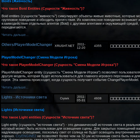
Boids (Живность)
Что такое Boid Entities (Сущности "Живность")?
Boid entities (сущности "живность") симулируют объекты-живые животные, которые м
групповое поведение и обходить препятствия. Их комплексное поведение возникает 
взаимодействия отдельных агентов (Boid) с другими агентами и окружающей средой, 
передвигаются.
Читать дальше...
Others/PlayerModelChanger
2011-
XRUSHT.NET
4355
12-20
PlayerModelChanger (Смена Модели Игрока)
Что такое PlayerModelChanger (Сущность "Смена Модели Игрока")?
PlayerModelChanger entity (сущность "Смена Модели Игрока") позволяет пользовател
другую модель, которая будет использоваться для главного игрового персонажа и для
героя. Эта замена происходит, когда сущность получает событие ChangePlayerModel.
Читать дальше...
Lights - Источники света
2011-
Crytek
4608
05-31
Lights (Источники света)
Что такое Light entities (Сущности "Источник света")?
Light entity (сущность "источник света") - это динамический источник света в реальн
который может быть использован для освещения сцены. Для закрытых помещений в
надлежащее освещение, поскольку свет от солнца не будет освещать внутренние ин
хорошо.
CryENGINE2
не позволяет более чем на 32-ум источникам света быть показ
раз. Интенсивность света от light entity (сущности "источник света") уменьшается к г