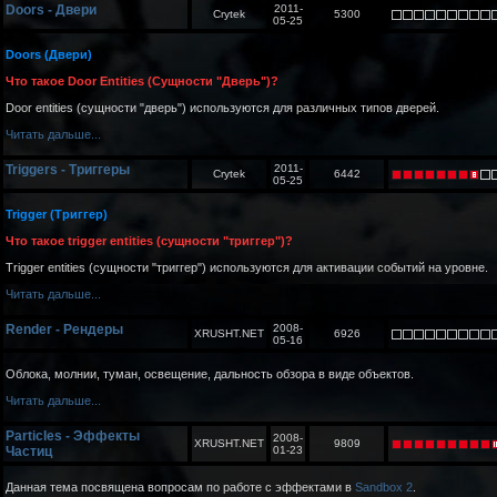
Doors - Двери
2011-
Crytek
5300
05-25
Doors (Двери)
Что такое Door Entities (Сущности "Дверь")?
Door entities (сущности "дверь") используются для различных типов дверей.
Читать дальше...
Triggers - Триггеры
2011-
Crytek
6442
05-25
Trigger (Триггер)
Что такое trigger entities (сущности "триггер")?
Trigger entities (сущности "триггер") используются для активации событий на уровне.
Читать дальше...
Render - Рендеры
2008-
XRUSHT.NET
6926
05-16
Облока, молнии, туман, освещение, дальность обзора в виде объектов.
Читать дальше...
Particles - Эффекты
2008-
XRUSHT.NET
9809
Частиц
01-23
Данная тема посвящена вопросам по работе с эффектами в
Sandbox 2
.