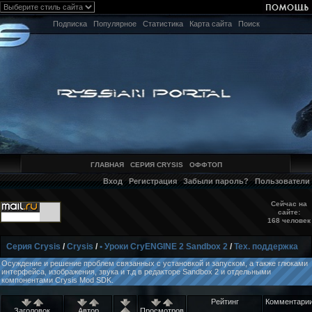
Подписка
Популярное
Статистика
Карта сайта
Поиск
ГЛАВНАЯ
СЕРИЯ CRYSIS
ОФФТОП
Вход
Регистрация
Забыли пароль?
Пользователи
Сейчас на
сайте:
168 человек
Серия Crysis
/
Crysis
/
• Уроки CryENGINE 2 Sandbox 2
/
Тех. поддержка
Осуждение и решение проблем связанных с установкой и запуском, а также глюками
интерфейса, изображения, звука и т.д в редакторе Sandbox 2 и отдельными
компонентами Crysis Mod SDK.
Рейтинг
Комментари
Заголовок
Автор
Просмотров