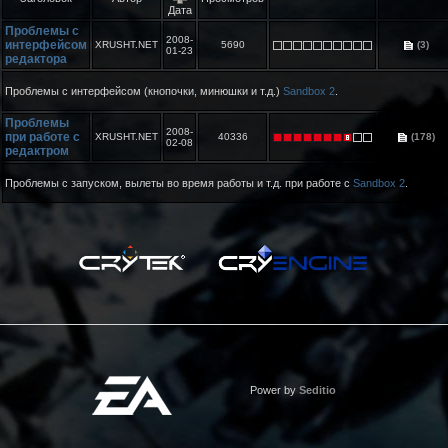
Дата
Проблемы с
2008-
интерфейсом
XRUSHT.NET
5690
(3)
01-23
редактора
Проблемы с интерфейсом (кнопочки, минюшки и т.д.)
Sandbox 2
.
Проблемы
2008-
при работе с
XRUSHT.NET
40336
(178)
02-08
редактром
Проблемы с запуском, вылеты во время работы и т.д. при работе с
Sandbox 2
.
Power by
Seditio