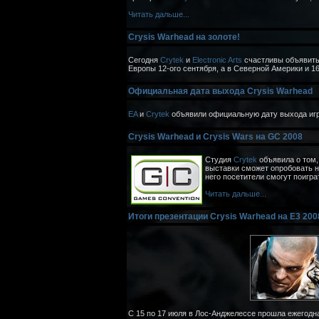
Читать дальше...
Crysis Warhead на золоте!
Сегодня
Crytek
и
Electronic Arts
счастливы объявить
Европы 12-ого сентября, а в Северной Америки и 16
Официальная дата выхода Crysis Warhead
EA
и
Crytek
объявили официальную дату выхода и
Crysis Warhead и Crysis Wars на GC 2008
Студия
Crytek
объявила о том,
выставки сможет опробовать на
него посетители смогут поиграть
Читать дальше...
Итоги презентации Crysis Warhead на E3 200
C 15 по 17 июля в Лос-Анджелессе прошла ежегодн