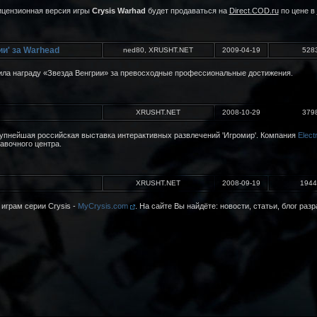
лицензионная версия игры
Crysis Warhad
будет продаваться на
Direct.COD.ru
по цене в
ии' за Warhead
ned80, XRUSHT.NET
2009-04-19
528
ла награду «Звезда Венгрии» за превосходные профессиональные достижения.
XRUSHT.NET
2008-10-29
379
крупнейшая российская выставка интерактивных развлечений 'Игромир'. Компания
Elect
авочного центра.
XRUSHT.NET
2008-09-19
1944
играм серии Crysis -
MyCrysis.com
. На сайте Вы найдёте: новости, статьи, блог раз