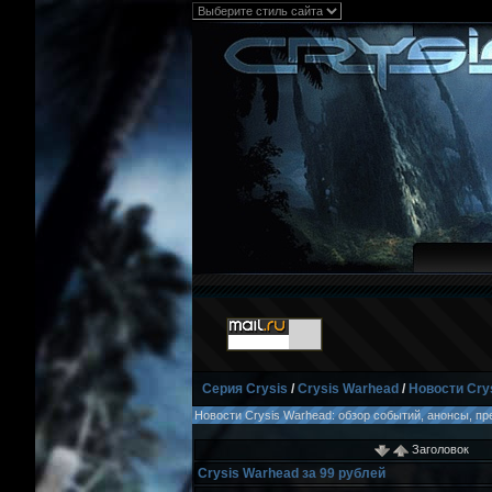
Серия Crysis
/
Crysis Warhead
/
Новости Cry
Новости Crysis Warhead: обзор событий, анонсы, пр
Заголовок
Crysis Warhead за 99 рублей