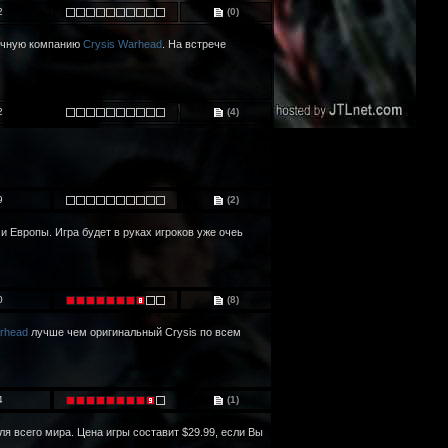
2
(0)
ночную компанию
Crysis Warhead
. На встрече
2
(4)
9
(2)
Европы. Игра будет в руках игроков уже очеь
0
(8)
rhead
лучше чем оригинальный Crysis по всем
4
(1)
ля всего мира. Цена игры составит $29.99, если Вы