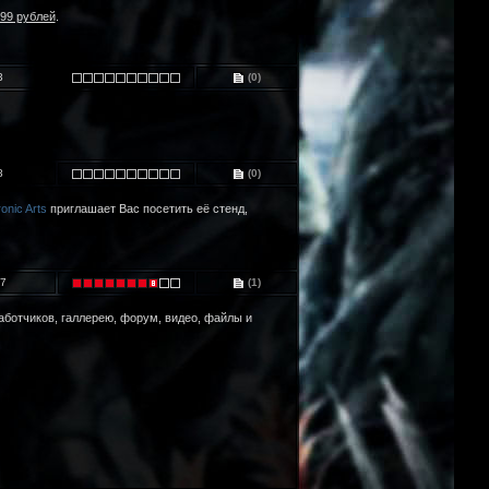
99 рублей
.
3
(0)
8
(0)
ronic Arts
приглашает Вас посетить её стенд,
7
(1)
работчиков, галлерею, форум, видео, файлы и