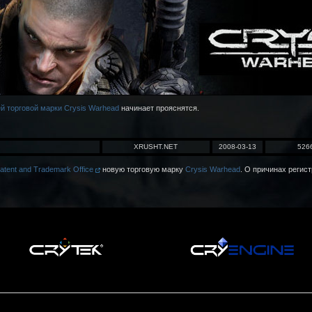
й торговой марки Crysis Warhead
начинает прояснятся.
XRUSHT.NET
2008-03-13
526
Patent and Trademark Office
новую торговую марку
Crysis Warhead
. О причинах регист