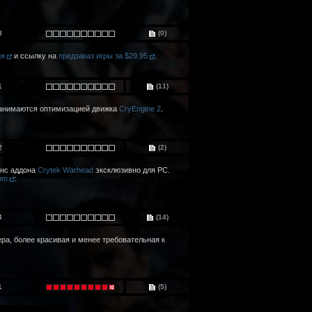
3
(0)
ия
и ссылку на
предзаказ игры за $29.95
.
1
(11)
занимаются оптимизацией движка
CryEngine 2
.
2
(2)
онс аддона
Crytek
Warhead
эксклюзивно для PC.
com
:
4
(14)
ра, более красивая и менее требовательная к
1
(5)