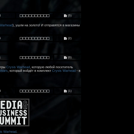
4
(5)
 Warhead
), ушли на золото! И отправятся в магазины
6
(2)
1
(0)
игры
Crysis Warhead
, которую любой посетитель
 Wars
, который войдёт в комплект
Crysis Warhead
- в
3
(1)
is Warhead
.