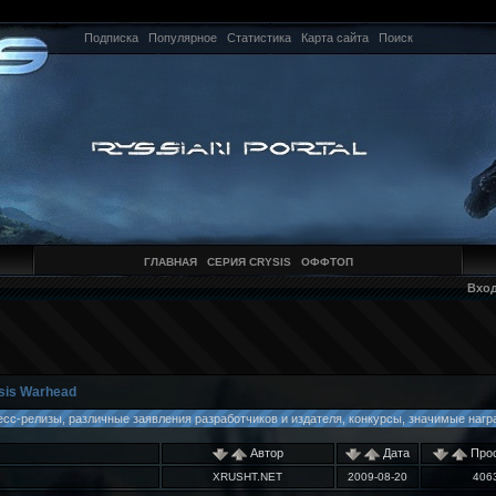
Подписка
Популярное
Статистика
Карта сайта
Поиск
ГЛАВНАЯ
СЕРИЯ CRYSIS
ОФФТОП
Вхо
sis Warhead
есс-релизы, различные заявления разработчиков и издателя, конкурсы, значимые наград
Автор
Дата
Прос
XRUSHT.NET
2009-08-20
406