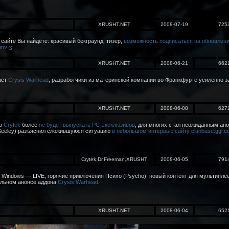
XRUSHT.NET
2008-07-19
725
 сайте Вы найдёте: красивый бекграунд, тизер,
возможность подписаться на обновлен
com/
XRUSHT.NET
2008-06-21
662
ает
Crysis Warhead
, разработчики из материнской компании во Франкфурте усиленно 
XRUSHT.NET
2008-06-08
627
то
Crytek
более
не будет выпускать PC-эксклюзивов
, для многих стал неожиданным ан
 Seeley) разъяснил сложившуюся ситуацию
в небольшом интервью сайту clanbase.ggl.
Crytek,Dr.Freeman,XRUSHT
2008-06-05
791
Windows — LIVE, горячие приключения Психо (Psycho), новый контент для мультиплее
иальном анонсе аддона
Crysis Warhead
:
XRUSHT.NET
2008-06-04
652