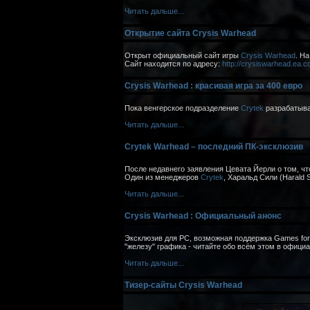
Читать дальше...
Открытие сайта Crysis Warhead
Открыт официальный сайт игры
Crysis Warhead
. На
Сайт находится по адресу:
http://crysiswarhead.ea.
Crysis Warhead : красивая игра за 400 евро
Пока венгерское подразделение
Crytek
разрабатыв
Читать дальше...
Crytek Warhead – последний ПК-эксклюзив
После недавнего заявления Цевата Йерли о том, ч
Один из менеджеров
Crytek
, Харальд Сили (Harald
Читать дальше...
Crysis Warhead : Официальный анонс
Эксклюзив для PC, возможная поддержка Games for 
"железу" графика - читайте обо всём этом в офиц
Читать дальше...
Тизер-сайты Crysis Warhead