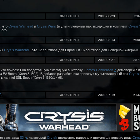
XRUSHT.NET
2008-08-23
720
, что
Crysis Warhead
и
Crysis Wars
(мультиплеерный пак, входящий в комплект
Crysis
-ого.
XRUSHT.NET
2008-08-13
606
гры
Crysis Warhead
- это 12 сентября для Европы и 16 сентября для Северной Америки.
XRUSHT.NET
2008-07-27
387
 что привезёт на предстоящую ежегодную выставку
Games Convention
демоверсию 
 EA Booth (Холл 3, B02). В добавок разработчики привезут мультиплеерный пак
Crysis
 на Intel ESL Booth (Холл 3, B30/1 - /6).
8
XRUSHT.NET
2008-07-19
513
ая выставка
E3
, на которой
Crytek
продемонстрировали пре-альфа версию игры
Crys