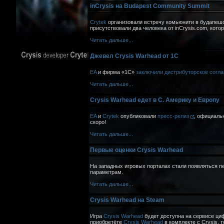
inCrysis на Budapest Community Summit
Crytek
организовали встречу комьюнити в будапе
присутствовали два человека от inCrysis.com, кот
Читать дальше...
Джевел Crysis Warhead от 1C
EA
и фирма «1С»
заключили дистрибуторское согл
Читать дальше...
Crysis Warhead едет в С. Америку и Европу
EA
и
Crytek
опубликовали
пресс-релиз
, официаль
скоро!
Читать дальше...
Первые оценки Crysis Warhead
На западных игровых порталах стали появляться п
параметрам.
Читать дальше...
Crysis Warhead на Steam
Игра
Crysis Warhead
будет доступна на сервисе ц
приобретёте
Crysis Warhead
в комплекте с Crysis, т