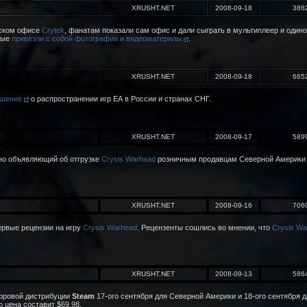
XRUSHT.NET
2008-09-18
386
шском офисе
Crytek
, фанатам показали сам офис и дали сыграть в мультиплеер и оди
орые
привезли с собой фотографии и видеоматерилы
.
XRUSHT.NET
2008-09-18
665
ашение
о распространении игр ЕА в России и странах СНГ.
XRUSHT.NET
2008-09-17
589
но объявляющий об отгрузке
Crysis Warhead
розничным продавцам Северной Америки и 
XRUSHT.NET
2008-09-16
706
ервые рецензии на игру
Crysis Warhead
. Рецензенты сошлись во мнении, что
Crysis Wa
XRUSHT.NET
2008-09-13
586
ифровой дистрибуции
Steam
17-ого сентября для Северной Америки и 18-ого сентября д
о цена составит $69.98.