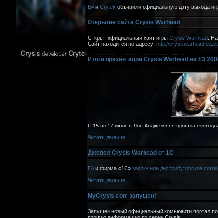
EA
и
Crytek
объявили официальную дату выхода и
Открытие сайта Crysis Warhead
Открыт официальный сайт игры
Crysis Warhead
. На
Сайт находится по адресу:
http://crysiswarhead.ea.
Итоги презентации Crysis Warhead на E3 200
C 15 по 17 июля в Лос-Анджелессе прошла ежегодн
Читать дальше...
Джевел Crysis Warhead от 1C
EA
и фирма «1С»
заключили дистрибуторское согл
Читать дальше...
MyCrysis.com запущен!
Запущен новый официальный комьюнити портал по 
прочую информацию по серии Crysis.