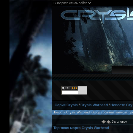
Серия Crysis
/
Crysis Warhead
/
Новости Cry
Новости Crysis Warhead: обзор событий, анонсы, пр
Заголовок
Торговая марка Crysis Warhead