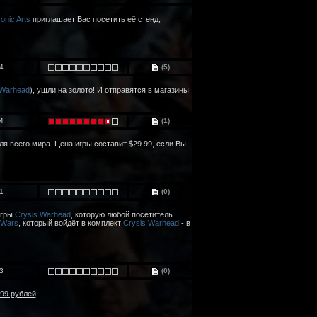
ronic Arts
приглашает Вас посетить её стенд,
4
(5)
 Warhead
), ушли на золото! И отправятся в магазины
4
(1)
ля всего мира. Цена игры составит $29.99, если Вы
1
(0)
игры
Crysis Warhead
, которую любой посетитель
 Wars
, который войдёт в комплект
Crysis Warhead
- в
3
(0)
99 рублей
.