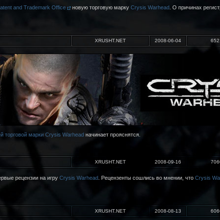
Patent and Trademark Office
новую торговую марку
Crysis Warhead
. О причинах регист
XRUSHT.NET
2008-06-04
652
й торговой марки Crysis Warhead
начинает прояснятся.
XRUSHT.NET
2008-09-16
706
ервые рецензии на игру
Crysis Warhead
. Рецензенты сошлись во мнении, что
Crysis Wa
XRUSHT.NET
2008-08-13
606