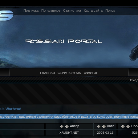
Подписка
Популярное
Статистика
Карта сайта
Поиск
ГЛАВНАЯ
СЕРИЯ CRYSIS
ОФФТОП
Вхо
sis Warhead
есс-релизы, различные заявления разработчиков и издателя, конкурсы, значимые наград
Автор
Дата
Про
XRUSHT.NET
2008-03-13
526