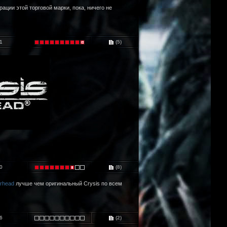
рации этой торговой марки, пока, ничего не
1
(5)
0
(8)
rhead
лучше чем оригинальный Crysis по всем
6
(2)