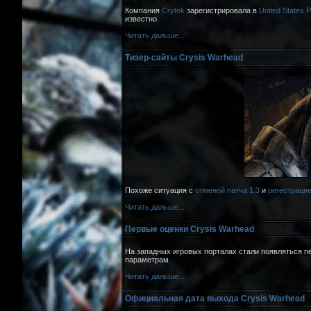
Компания
Crytek
зарегистрировала в
United States 
известно.
Читать дальше...
Тизер-сайты Crysis Warhead
Похоже ситуация с
отменой патча 1.3
и
регестрацие
Читать дальше...
Первые оценки Crysis Warhead
На западных игровых порталах стали появляться п
параметрам.
Читать дальше...
Официальная дата выхода Crysis Warhead