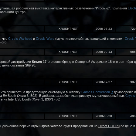
крупнейшая российская выставка интерактивных развлечений 'Игромир'. Компания
Elect
авочного центра.
XRUSHT.NET
2008-08-23
720
, что
Crysis Warhead
и
Crysis Wars
(мультиплеерный пак, входящий в комплект
Crysis
-ого.
XRUSHT.NET
2008-09-13
586
ифровой дистрибуции
Steam
17-ого сентября для Северной Америки и 18-ого сентября д
о цена составит $69.98.
XRUSHT.NET
2008-07-27
387
 что привезёт на предстоящую ежегодную выставку
Games Convention
демоверсию 
 EA Booth (Холл 3, B02). В добавок разработчики привезут мультиплеерный пак
Crysis
 на Intel ESL Booth (Холл 3, B30/1 - /6).
XRUSHT.NET
2009-08-20
406
лицензионная версия игры
Crysis Warhad
будет продаваться на
Direct.COD.ru
по цене в