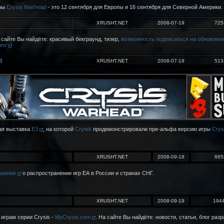
гры
Crysis Warhead
- это 12 сентября для Европы и 16 сентября для Северной Америки.
XRUSHT.NET
2008-07-19
725
 сайте Вы найдёте: красивый бекграунд, тизер,
возможность подписаться на обновлен
com/
8
XRUSHT.NET
2008-07-19
513
ая выставка
E3
, на которой
Crytek
продемонстрировали пре-альфа версию игры
Crys
XRUSHT.NET
2008-09-18
665
ашение
о распространении игр ЕА в России и странах СНГ.
XRUSHT.NET
2008-09-19
194
играм серии Crysis -
MyCrysis.com
. На сайте Вы найдёте: новости, статьи, блог раз