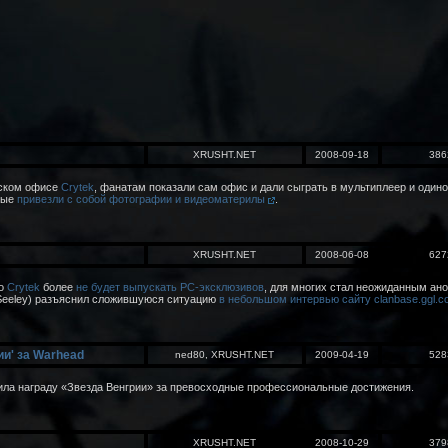
XRUSHT.NET
2008-09-18
386
шском офисе
Crytek
, фанатам показали сам офис и дали сыграть в мультиплеер и оди
орые
привезли с собой фотографии и видеоматерилы
.
XRUSHT.NET
2008-06-08
627
то
Crytek
более
не будет выпускать PC-эксклюзивов
, для многих стал неожиданным ан
 Seeley) разъяснил сложившуюся ситуацию
в небольшом интервью сайту clanbase.ggl.
ии' за Warhead
ned80, XRUSHT.NET
2009-04-19
528
ла награду «Звезда Венгрии» за превосходные профессиональные достижения.
XRUSHT.NET
2008-10-29
379