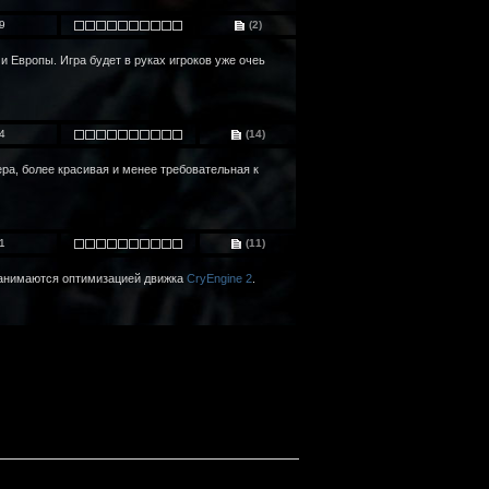
9
(2)
Европы. Игра будет в руках игроков уже очеь
4
(14)
ра, более красивая и менее требовательная к
1
(11)
занимаются оптимизацией движка
CryEngine 2
.