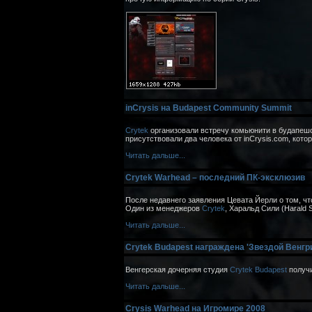
inCrysis на Budapest Community Summit
Crytek
организовали встречу комьюнити в будапе
присутствовали два человека от inCrysis.com, кот
Читать дальше...
Crytek Warhead – последний ПК-эксклюзив
После недавнего заявления Цевата Йерли о том, ч
Один из менеджеров
Crytek
, Харальд Сили (Harald
Читать дальше...
Crytek Budapest награждена 'Звездой Венгр
Венгерская дочерняя студия
Crytek Budapest
получи
Читать дальше...
Crysis Warhead на Игромире 2008