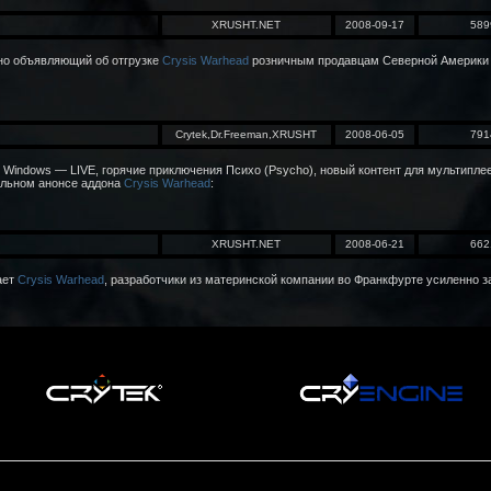
XRUSHT.NET
2008-09-17
589
но объявляющий об отгрузке
Crysis Warhead
розничным продавцам Северной Америки и 
Crytek,Dr.Freeman,XRUSHT
2008-06-05
791
Windows — LIVE, горячие приключения Психо (Psycho), новый контент для мультиплее
иальном анонсе аддона
Crysis Warhead
:
XRUSHT.NET
2008-06-21
662
ает
Crysis Warhead
, разработчики из материнской компании во Франкфурте усиленно 