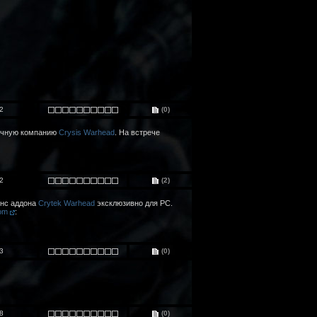
2
(0)
ночную компанию
Crysis Warhead
. На встрече
2
(2)
онс аддона
Crytek
Warhead
эксклюзивно для PC.
com
:
3
(0)
8
(0)