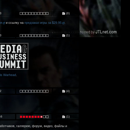
3
(0)
ия
и ссылку на
предзаказ игры за $29.95
.
3
(1)
is Warhead
.
2
(4)
46
(1)
работчиков, галлерею, форум, видео, файлы и