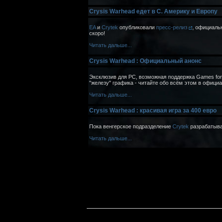
Crysis Warhead едет в С. Америку и Европу
EA
и
Crytek
опубликовали
пресс-релиз
, официаль
скоро!
Читать дальше...
Crysis Warhead : Официальный анонс
Эксклюзив для PC, возможная поддержка Games for 
"железу" графика - читайте обо всём этом в офиц
Читать дальше...
Crysis Warhead : красивая игра за 400 евро
Пока венгерское подразделение
Crytek
разрабатыв
Читать дальше...