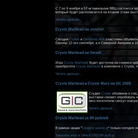
С 7 по 9 ноября в 57-м павильоне ВВЦ состоится 
который будет располагается на втором этаже выст
Читать дальше...
Crysis Warhead на золоте!
Сегодня
Crytek
и
Electronic Arts
счастливы объявить
Европы 12-ого сентября, а в Северной Америки и 16
Crysis Warhead на Steam
Игра
Crysis Warhead
будет доступна на сервисе ц
приобретёте
Crysis Warhead
в комплекте с Crysis, т
Читать дальше...
Crysis Warhead и Crysis Wars на GC 2008
Студия
Crytek
объявила о том,
выставки сможет опробовать на
него посетители смогут поиграть
Читать дальше...
Crysis Warhead за 99 рублей
В рамках акции "
Скоро в школу
" только сегодня 
Заказать игру в DirectCOD (99 руб)