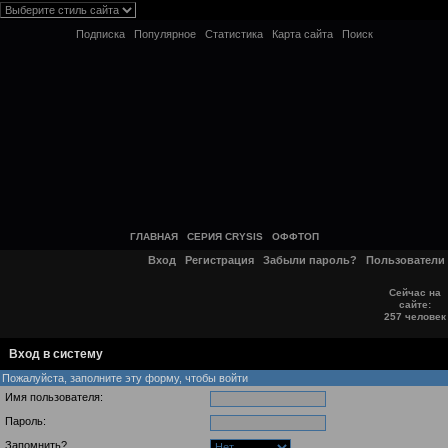
Подписка
Популярное
Статистика
Карта сайта
Поиск
ГЛАВНАЯ
СЕРИЯ CRYSIS
ОФФТОП
Вход
Регистрация
Забыли пароль?
Пользователи
Сейчас на
сайте:
257 человек
Вход в систему
Пожалуйста, заполните эту форму, чтобы войти
Имя пользователя:
Пароль:
Запомнить?