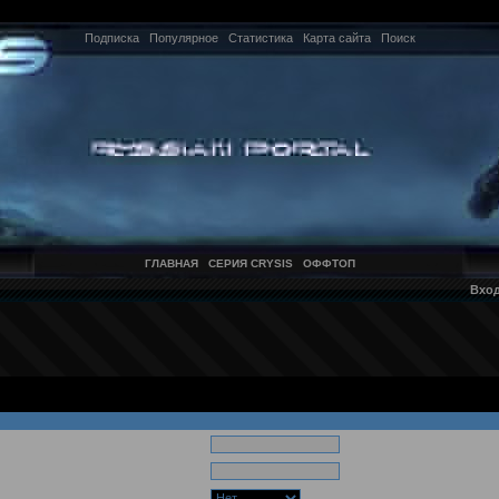
Подписка
Популярное
Статистика
Карта сайта
Поиск
ГЛАВНАЯ
СЕРИЯ CRYSIS
ОФФТОП
Вхо