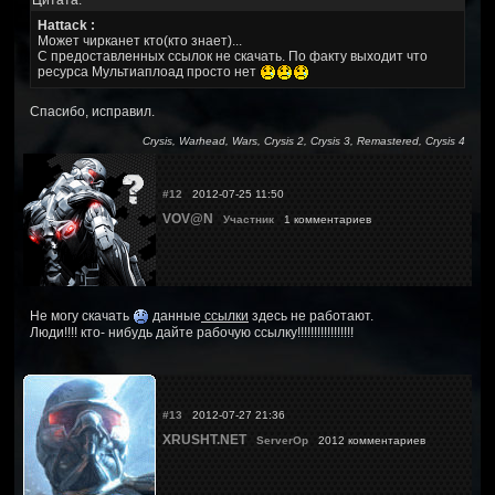
Hattack :
Может чирканет кто(кто знает)...
С предоставленных ссылок не скачать. По факту выходит что
ресурса Мультиаплоад просто нет
Спасибо, исправил.
Crysis, Warhead, Wars, Crysis 2, Crysis 3, Remastered, Crysis 4
#12
2012-07-25 11:50
VOV@N
Участник
1 комментариев
Не могу скачать
данные
ссылки
здесь не работают.
Люди!!!! кто- нибудь дайте рабочую ссылку!!!!!!!!!!!!!!!!!
#13
2012-07-27 21:36
XRUSHT.NET
ServerOp
2012 комментариев