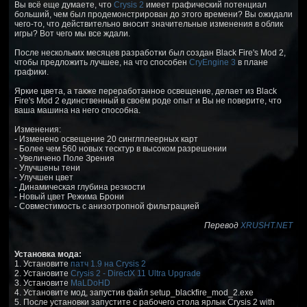
Вы всё еще думаете, что
Crysis 2
имеет графический потенциал
больший, чем был продемонстрирован до этого времени? Вы ожидали
чего-то, что действительно вносит значительные изменения в облик
игры? Вот чего мы все ждали.
После нескольких месяцев разработки был создан Black Fire's Mod 2,
чтобы предложить лучшее, на что способен
CryEngine 3
в плане
графики.
Яркие цвета, а также переработанное освещение, делает из Black
Fire's Mod 2 единственный в своём роде опыт и Вы не поверите, что
ваша машина на него способна.
Изменения:
- Изменено освещение 20 синглплеерных карт
- Более чем 560 новых тесктур в высоком разрешении
- Увеличено Поле Зрения
- Улучшены тени
- Улучшен цвет
- Динамическая глубина резкости
- Новый цвет Режима Брони
- Совместимость с анизотропной фильтрацией
Перевод
XRUSHT.NET
Установка мода:
1. Установите
патч 1.9 на Crysis 2
2. Установите
Crysis 2 - DirectX 11 Ultra Upgrade
3. Установите
MaLDoHD
4. Установите мод, запустив файл setup_blackfire_mod_2.exe
5. После установки запустите с рабочего стола ярлык Crysis 2 with