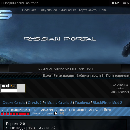
Подписка
Популярное
Статистика
Карта сайта
Поиск
ГЛАВНАЯ
СЕРИЯ CRYSIS
ОФФТОП
Вход
Регистрация
Забыли пароль?
Пользователи
Сейчас на
сайте:
388 человек
Серия Crysis
/
Crysis 2
/
+ Моды Crysis 2
/
Графика
/
BlackFire's Mod 2
Автор:
BlackFireBR
Дата:
2023-04-12 19:21
Просмотров:
21473
Рейтинг:
Комментарии:
(14)
Версия: 2.0
Язык: поддерживаемый игрой