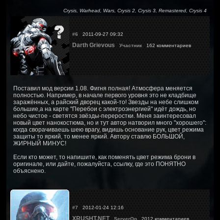
Crysis, Warhead, Wars, Crysis 2, Crysis 3, Remastered, Crysis 4
#6
2011-09-27 09:32
Darth Grievous
Участник
162 комментариев
Поставил мод версии 1.08. Фигня полная! Атмосфера меняется
полностью. Например, в начале первого уровня это не кладбище
заражённых, а райский дворец какой-то! Звезды на небе слишком
большие,а на карте "Перебои с электроэнергией" идёт дождь, но
небо чистое - светятся звёзды-переростки. Меня заинтересовал
новый цвет нанокостюма, но и тут автор натворил много "хорошего":
когда сворачиваешь шею врагу, видишь основание рук, цвет режима
защиты то яркий, то менее яркий. Автору ставлю БОЛЬШОЙ,
ЖИРНЫЙ МИНУС!
Если кто может, то напишите, как поменять цвет режима брони в
оригинале, или дайте, пожалуйста, ссылку, где это ПОНЯТНО
объяснено.
#7
2012-01-24 12:16
XRUSHT.NET
ServerOp
2012 комментариев