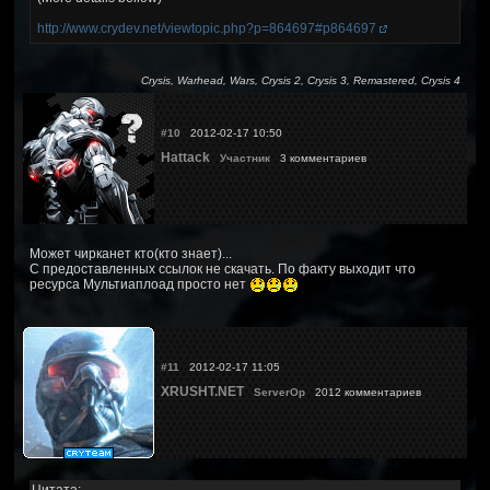
http://www.crydev.net/viewtopic.php?p=864697#p864697
Crysis, Warhead, Wars, Crysis 2, Crysis 3, Remastered, Crysis 4
#10
2012-02-17 10:50
Hattack
Участник
3 комментариев
Может чирканет кто(кто знает)...
С предоставленных ссылок не скачать. По факту выходит что
ресурса Мультиаплоад просто нет
#11
2012-02-17 11:05
XRUSHT.NET
ServerOp
2012 комментариев
Цитата: