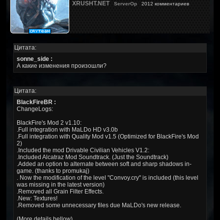
XRUSHT.NET
ServerOp
2012 комментариев
Цитата:
sonne_side :
А какие изменения произошли?
Цитата:
BlackFireBR :
ChangeLogs:
BlackFire's Mod 2 v1.10:
.Full integration with MaLDo HD v3.0b
.Full integration with Quality Mod v1.5 (Optimized for BlackFire's Mod
2)
.Included the mod Drivable Civilian Vehicles V1.2:
.Included Alcatraz Mod Soundtrack. (Just the Soundtrack)
.Added an option to alternate between soft and sharp shadows in-
game. (thanks to promukaj)
. Now the modification of the level "Convoy.cry" is included (this level
was missing in the latest version)
.Removed all Grain Filter Effects.
.New: Textures!
.Removed some unnecessary files due MaLDo's new release.
(More details bellow)