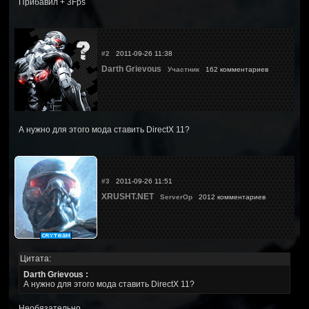
Прибавил + 3Fps
#2
2011-09-26 11:38
Darth Grievous
Участник
162 комментариев
А нужно для этого мода ставить DirectX 11?
#3
2011-09-26 11:51
XRUSHT.NET
ServerOp
2012 комментариев
Цитата:
Darth Grievous :
А нужно для этого мода ставить DirectX 11?
Необязательно.