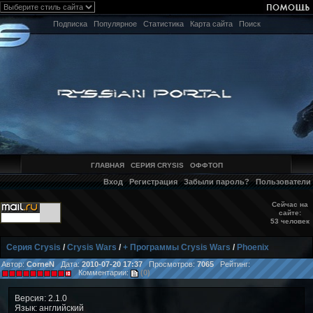
Подписка
Популярное
Статистика
Карта сайта
Поиск
ГЛАВНАЯ
СЕРИЯ CRYSIS
ОФФТОП
Вход
Регистрация
Забыли пароль?
Пользователи
Сейчас на
сайте:
53 человек
Серия Crysis
/
Crysis Wars
/
+ Программы Crysis Wars
/
Phoenix
Автор:
CorneN
Дата:
2010-07-20 17:37
Просмотров:
7065
Рейтинг:
Комментарии:
(0)
Версия: 2.1.0
Язык: английский