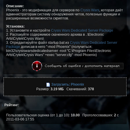
Описание:
Phoenix - это модификация для серверов по
Crysis Wars
, которая даёт
администраторам систему обнаружения читов, полезные функции и
расширенные возможности скриптов.
Установка:
1. Установите и настройте
Crysis Wars Dedicated Server Package
2. Распакуйте содержимое скаченного архива в ..\Electronic
Arts\Crytek\Crysis Wars\
3. Отредактируйте файл startup.bat из
Crysis Wars Dedicated Server
Package
дописав в него "-mod Phoenix" (получиться:
bin32\crysiswarsdedicatedserver -root "C:\Program Files\Electronic
Arts\Crytek\Crysis Wars" +exec "server.cfg" -mod Phoenix)
Загрузить: Phoenix
Размер:
3.19 МБ
Скачиваний:
378
↓
Рейтинг:
Пользовательская оценка (от 1 до 10):
10.00
Проголосовавших:
2
с
2011-03-06 17:55