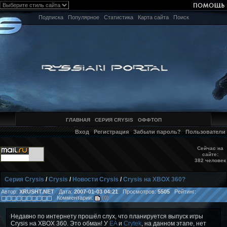
Подписка
Популярное
Статистика
Карта сайта
Поиск
ГЛАВНАЯ
СЕРИЯ CRYSIS
ОФФТОП
Вход
Регистрация
Забыли пароль?
Пользователи
Сейчас на
сайте:
382 человек
Серия Crysis
/
Crysis
/
Новости Crysis
/
Crysis на XBOX 360?
Автор:
XRUSHT.NET
Дата:
2007-01-03 04:21
Просмотров:
5505
Рейтинг:
Комментарии:
(0)
Недавно по интернету прошёл слух, что планируется выпуск игры
Crysis на XBOX 360. Это обман! У
EA
и
Crytek
, на данном этапе, нет