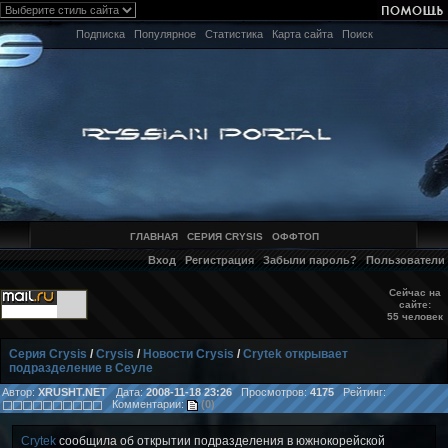
Подписка
Популярное
Статистика
Карта сайта
Поиск
ГЛАВНАЯ
СЕРИЯ CRYSIS
ОФФТОП
Вход
Регистрация
Забыли пароль?
Пользователи
Сейчас на
сайте:
55 человек
Серия Crysis
/
Crysis
/
Новости Crysis
/
Crytek открывает
подразделение в Сеуле
Автор:
XRUSHT.NET
Дата:
2008-11-18 23:26
Просмотров:
4175
Рейтинг:
Комментарии:
(0)
Crytek
сообщила об открытии подразделения в южнокорейской