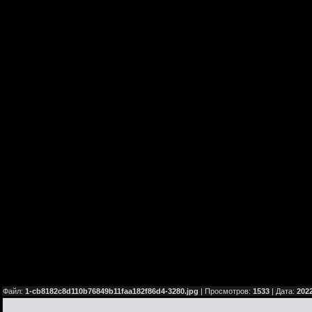
Файл:
1-cb8182c8d110b76849b11faa182f86d4-3280.jpg
| Просмотров:
1533
| Дата:
2022