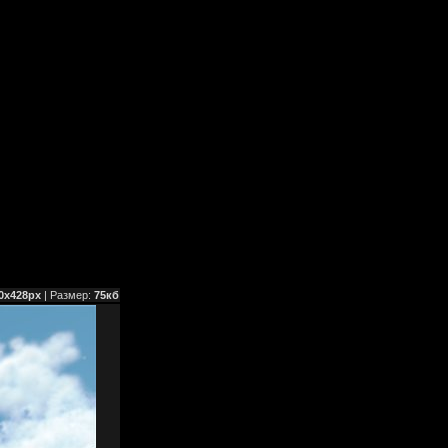
0x428px
| Размер:
75кб