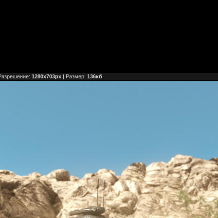
Разрешение:
1280x703px
| Размер:
136кб