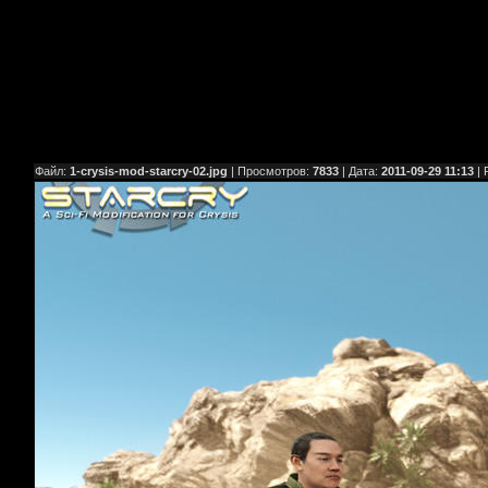
Файл:
1-crysis-mod-starcry-02.jpg
| Просмотров:
7833
| Дата:
2011-09-29 11:13
| 