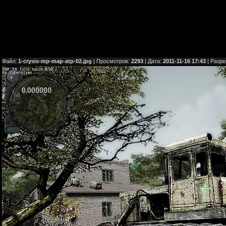
Файл:
1-crysis-mp-map-atp-02.jpg
| Просмотров:
2293
| Дата:
2011-11-16 17:43
| Разр