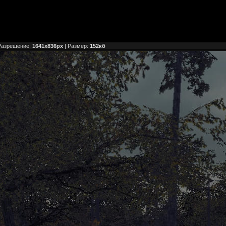
Разрешение:
1641x836px
| Размер:
152кб