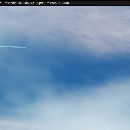
2
| Разрешение:
3840x2160px
| Размер:
2167кб