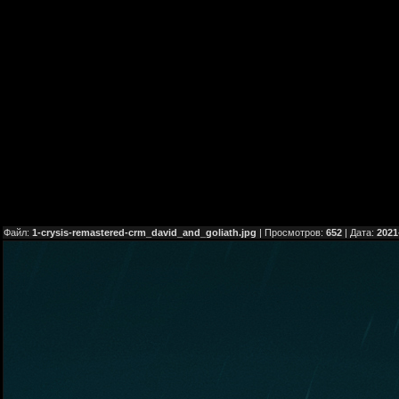
Файл:
1-crysis-remastered-crm_david_and_goliath.jpg
| Просмотров:
652
| Дата:
2021