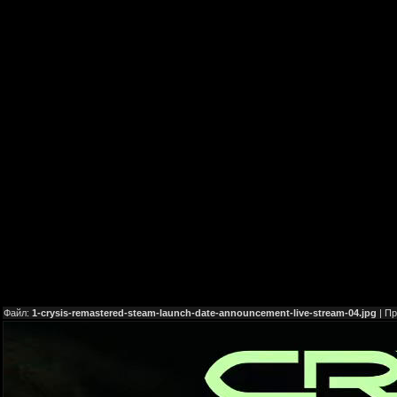
Файл:
1-crysis-remastered-steam-launch-date-announcement-live-stream-04.jpg
| П