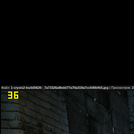
Файл:
1-crysis2-build5620-_7a73326a9bdd77a70a319a7cc540bfb5.jpg
| Просмотров:
2