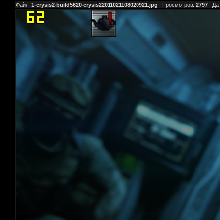
Файл:
1-crysis2-build5620-crysis22011021108020921.jpg
| Просмотров:
2797
| Да