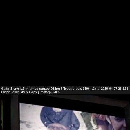
Файл:
1-crysis2-trl-times-square-01.jpg
| Просмотров:
1396
| Дата:
2010-04-07 23:32
|
Разрешение:
490x367px
| Размер:
24кб