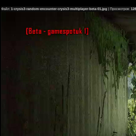
Файл:
1-crysis3-random-encounter-crysis3-multiplayer-beta-01.jpg
| Просмотров:
12