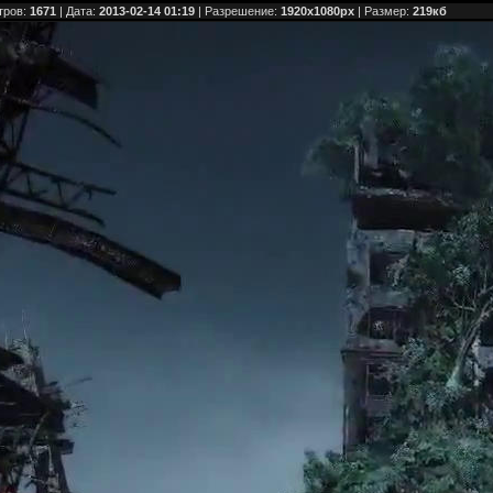
тров:
1671
| Дата:
2013-02-14 01:19
| Разрешение:
1920x1080px
| Размер:
219кб