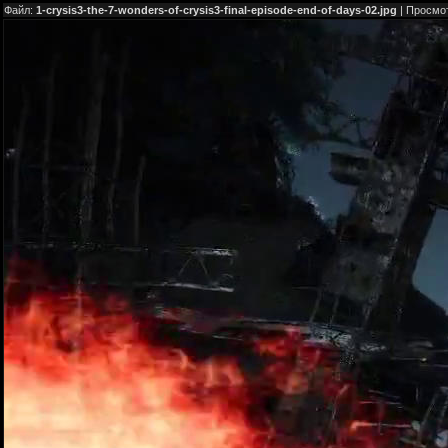
Файл:
1-crysis3-the-7-wonders-of-crysis3-final-episode-end-of-days-02.jpg
| Просмо