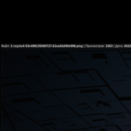
Файл:
1-crysis4-53c498135590727.61ea42d90e996.png
| Просмотров:
1563
| Дата:
2022