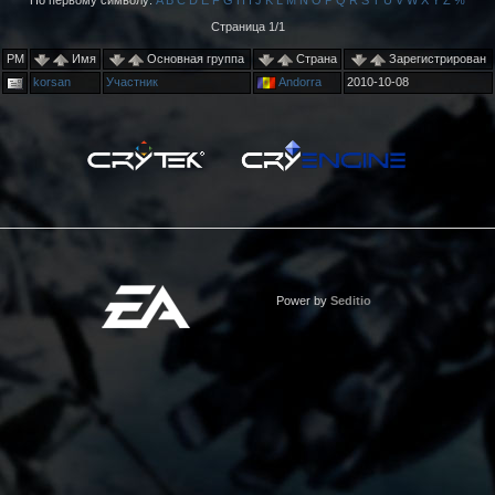
По первому символу:
A
B
C
D
E
F
G
H
I
J
K
L
M
N
O
P
Q
R
S
T
U
V
W
X
Y
Z
%
Страница 1/1
PM
Имя
Основная группа
Страна
Зарегистрирован
korsan
Участник
Andorra
2010-10-08
Power by
Seditio