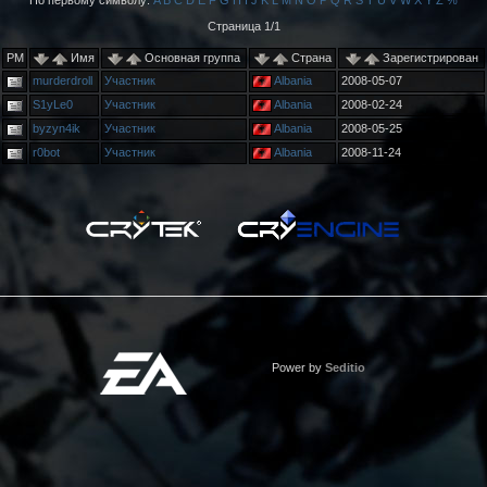
По первому символу:
A
B
C
D
E
F
G
H
I
J
K
L
M
N
O
P
Q
R
S
T
U
V
W
X
Y
Z
%
Страница 1/1
PM
Имя
Основная группа
Страна
Зарегистрирован
murderdroll
Участник
Albania
2008-05-07
S1yLe0
Участник
Albania
2008-02-24
byzyn4ik
Участник
Albania
2008-05-25
r0bot
Участник
Albania
2008-11-24
Power by
Seditio