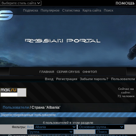
Подписка
Популярное
Статистика
Карта сайта
Поиск
ГЛАВНАЯ
СЕРИЯ CRYSIS
ОФФТОП
Вход
Регистрация
Забыли пароль?
Пользователи
Сейчас на
сайте:
71 человек
Пользователи
/ Страна 'Albania'
Зарегистрированные пользователи
4 пользователей в этом разделе
Фильтры:
Все