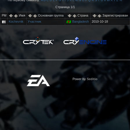
По первому символу:
A
B
C
D
E
F
G
H
I
J
K
L
M
N
O
P
Q
R
S
T
U
V
W
X
Y
Z
%
Страница 1/1
PM
Имя
Основная группа
Страна
Зарегистрирован
Kochevnik
Участник
Bangladesh
2010-10-18
Power by
Seditio