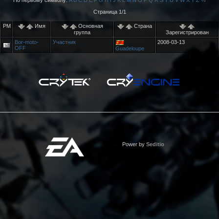
По первому символу:
A
B
C
D
E
F
G
H
I
J
K
L
M
N
O
P
Q
R
S
T
U
V
W
X
Y
Z
%
Страница 1/1
PM
Имя
Основная
Страна
группа
Зарегистрирован
Bor-moto-
Участник
2008-03-13
OFF
Guadeloupe
Power by
Seditio