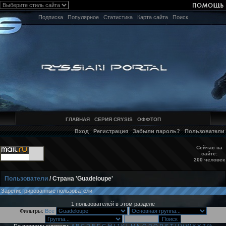
Подписка
Популярное
Статистика
Карта сайта
Поиск
ГЛАВНАЯ
СЕРИЯ CRYSIS
ОФФТОП
Вход
Регистрация
Забыли пароль?
Пользователи
Сейчас на
сайте:
200 человек
Пользователи
/ Страна 'Guadeloupe'
Зарегистрированные пользователи
1 пользователей в этом разделе
Фильтры:
Все