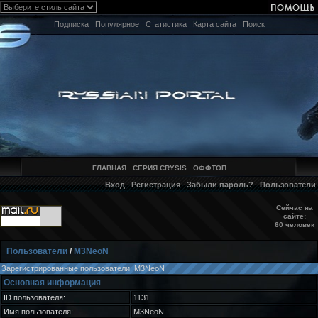
Подписка
Популярное
Статистика
Карта сайта
Поиск
ГЛАВНАЯ
СЕРИЯ CRYSIS
ОФФТОП
Вход
Регистрация
Забыли пароль?
Пользователи
Сейчас на
сайте:
60 человек
Пользователи
/
M3NeoN
Зарегистрированные пользователи: M3NeoN
Основная информация
ID пользователя:
1131
Имя пользователя:
M3NeoN