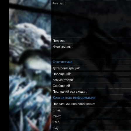
Аватар:
Подпись:
Член группы:
Статистика
Дата регистрации:
Посещений:
Комментарии:
Сообщений
Последний раз входил:
Контактная информация
Послать личное сообщение:
Email:
Сайт:
IRC:
ICQ: