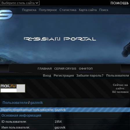
Подписка
Популярное
Статистика
Карта сайта
Поиск
ГЛАВНАЯ
СЕРИЯ CRYSIS
ОФФТОП
Вход
Регистрация
Забыли пароль?
Пользователи
Сейчас на
сайте:
84 человек
Пользователи
/
gazovik
Зарегистрированные пользователи: gazovik
Основная информация
ID пользователя:
1954
Имя пользователя:
gazovik