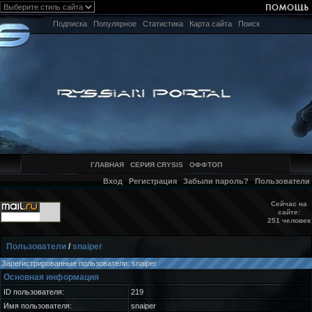
Подписка
Популярное
Статистика
Карта сайта
Поиск
ГЛАВНАЯ
СЕРИЯ CRYSIS
ОФФТОП
Вход
Регистрация
Забыли пароль?
Пользователи
Сейчас на
сайте:
251 человек
Пользователи
/
snaiper
Зарегистрированные пользователи: snaiper
Основная информация
ID пользователя:
219
Имя пользователя:
snaiper