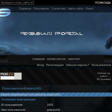
Подписка
Популярное
Статистика
Карта сайта
Поиск
ГЛАВНАЯ
СЕРИЯ CRYSIS
ОФФТОП
Вход
Регистрация
Забыли пароль?
Пользователи
Сейчас на
сайте:
52 человек
Пользователи
/
polarys911
Зарегистрированные пользователи: polarys911
Основная информация
ID пользователя:
2425
Имя пользователя:
polarys911