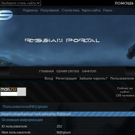
Подписка
Популярное
Статистика
Карта сайта
Поиск
ГЛАВНАЯ
СЕРИЯ CRYSIS
ОФФТОП
Вход
Регистрация
Забыли пароль?
Пользователи
Сейчас на
сайте:
139 человек
Пользователи
/
M@gnum
Зарегистрированные пользователи: M@gnum
Основная информация
ID пользователя:
252
Имя пользователя:
M@gnum