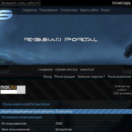
Подписка
Популярное
Статистика
Карта сайта
Поиск
ГЛАВНАЯ
СЕРИЯ CRYSIS
ОФФТОП
Вход
Регистрация
Забыли пароль?
Пользователи
Сейчас на
сайте:
122 человек
Пользователи
/
Schachmat
Зарегистрированные пользователи: Schachmat
Основная информация
ID пользователя:
2585
Имя пользователя:
Schachmat