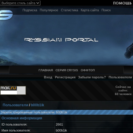
Подписка
Популярное
Статистика
Карта сайта
Поиск
ГЛАВНАЯ
СЕРИЯ CRYSIS
ОФФТОП
Вход
Регистрация
Забыли пароль?
Пользователи
Сейчас на
сайте:
60 человек
Пользователи
/
b00b1ik
Зарегистрированные пользователи: b00b1ik
Основная информация
ID пользователя:
2661
Имя пользователя:
b00b1ik