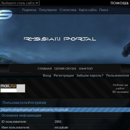
Подписка
Популярное
Статистика
Карта сайта
Поиск
ГЛАВНАЯ
СЕРИЯ CRYSIS
ОФФТОП
Вход
Регистрация
Забыли пароль?
Пользователи
Сейчас на
сайте:
35 человек
Пользователи
/
mrzjukale
Зарегистрированные пользователи: mrzjukale
Основная информация
ID пользователя:
2881
Имя пользователя:
mrzjukale