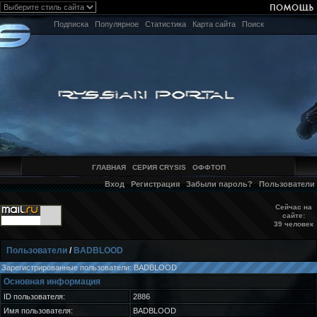
Подписка
Популярное
Статистика
Карта сайта
Поиск
ГЛАВНАЯ
СЕРИЯ CRYSIS
ОФФТОП
Вход
Регистрация
Забыли пароль?
Пользователи
Сейчас на
сайте:
39 человек
Пользователи
/
BADBLOOD
Зарегистрированные пользователи: BADBLOOD
Основная информация
ID пользователя:
2886
Имя пользователя:
BADBLOOD